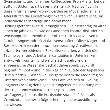
Gymnasiums, und Johannes Roßteuscher, Projektleiter bei der
Stiftung Bildungspakt Bayern, stellten „KI@School“ vor: In
diesem fünfjährigen Projekt werden an Modellschulen aller
Altersstufen die Einsatzmöglichkeiten von KI untersucht, um
individuelle Lernerfolge und damit mehr
Bildungsgerechtigkeit zu ermöglichen. „Selbstständig im Alter
leben im Jahr 2050“ – wie das aussehen könnte, diskutierten
Workshopteilnehmende mit Prof. Dr. Ulrich Gartzke von der
Fakultät Angewandte Sozialwissenschaften. Oliver Mayer und
Bert Miecznik von der Innovationsberatung Qreativraum
skizzierten verschiedene Zukunftsszenarien, wie sich die
Technologie- und Arbeitsmarktsituation in Unterfranken
entwickeln könnte – und welche Schlüsselrolle die
einheimische Wissenslandschaft dabei spielt. „Zukunft
beginnt im Kopf – und in der Region!“, lautete der Appell von
Bert Miecznik. „Lassen Sie uns gemeinsam die Modellregion
Unterfranken entwickeln.“ Lucas Cayé von den VDI Young
Engineers schlug den Bogen zur Ingenieursausbildung mit
der Frage „Innovation@Risk?“. Er präsentierte
Umfrageergebnisse, die Praxisnähe sowie Soft Skills als
Grundzutaten einer erfolgreichen Ingenieursausbildung
auswiesen.