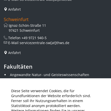
Anfahrt
Schweinfurt
Ignaz-Schön-Straße 11
97421 Schweinfurt
Telefon
+49 9721 940-5
E-Mail
servicezentrale-sw[at]thws.de
Anfahrt
Fakultäten
Angewandte Natur- und Geisteswissenschaften
Angewandte Sozialwissenschaften
Architektur und Bauingenieurwesen
Elektrotechnik
Diese Seite verwendet Cookies, die für
Gestaltung
Grundfunktionen der Website erforderlich sind.
Informatik und Wirtschaftsinformatik
Ferner soll Ihr Nutzungsverhalten in einem
Kunststofftechnik und Vermessung
Statistiktool anonym protokolliert werden.
Maschinenbau
Weitere Informationen finden Sie in unserer