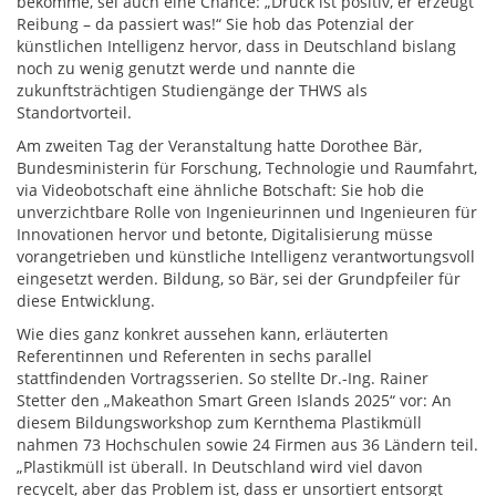
bekomme, sei auch eine Chance: „Druck ist positiv, er erzeugt
Reibung – da passiert was!“ Sie hob das Potenzial der
künstlichen Intelligenz hervor, dass in Deutschland bislang
noch zu wenig genutzt werde und nannte die
zukunftsträchtigen Studiengänge der THWS als
Standortvorteil.
Am zweiten Tag der Veranstaltung hatte Dorothee Bär,
Bundesministerin für Forschung, Technologie und Raumfahrt,
via Videobotschaft eine ähnliche Botschaft: Sie hob die
unverzichtbare Rolle von Ingenieurinnen und Ingenieuren für
Innovationen hervor und betonte, Digitalisierung müsse
vorangetrieben und künstliche Intelligenz verantwortungsvoll
eingesetzt werden. Bildung, so Bär, sei der Grundpfeiler für
diese Entwicklung.
Wie dies ganz konkret aussehen kann, erläuterten
Referentinnen und Referenten in sechs parallel
stattfindenden Vortragsserien. So stellte Dr.-Ing. Rainer
Stetter den „Makeathon Smart Green Islands 2025“ vor: An
diesem Bildungsworkshop zum Kernthema Plastikmüll
nahmen 73 Hochschulen sowie 24 Firmen aus 36 Ländern teil.
„Plastikmüll ist überall. In Deutschland wird viel davon
recycelt, aber das Problem ist, dass er unsortiert entsorgt