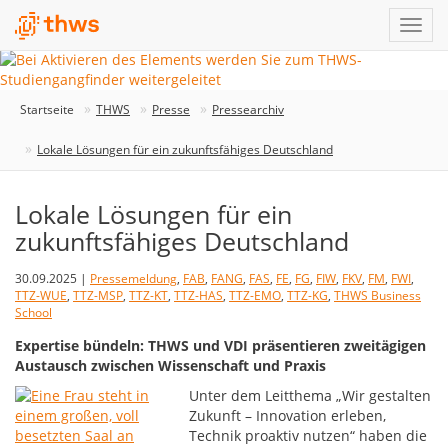
Startseite
THWS
Presse
Pressearchiv
Lokale Lösungen für ein zukunftsfähiges Deutschland
Lokale Lösungen für ein
zukunftsfähiges Deutschland
30.09.2025 |
Pressemeldung
,
FAB
,
FANG
,
FAS
,
FE
,
FG
,
FIW
,
FKV
,
FM
,
FWI
,
TTZ-WUE
,
TTZ-MSP
,
TTZ-KT
,
TTZ-HAS
,
TTZ-EMO
,
TTZ-KG
,
THWS Business
School
Expertise bündeln: THWS und VDI präsentieren zweitägigen
Austausch zwischen Wissenschaft und Praxis
Unter dem Leitthema „Wir gestalten
Zukunft – Innovation erleben,
Technik proaktiv nutzen“ haben die