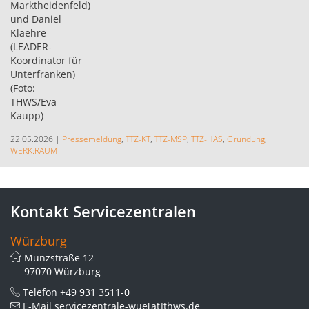
22.05.2026
|
Pressemeldung
,
TTZ-KT
,
TTZ-MSP
,
TTZ-HAS
,
Gründung
,
WERK:RAUM
Kontakt Servicezentralen
Würzburg
Münzstraße 12
97070 Würzburg
Telefon
+49 931 3511-0
E-Mail
servicezentrale-wue[at]thws.de