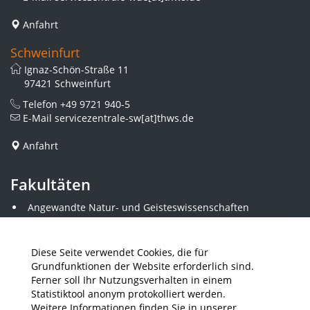
Anfahrt
Schweinfurt
Ignaz-Schön-Straße 11
97421 Schweinfurt
Telefon
+49 9721 940-5
E-Mail
servicezentrale-sw[at]thws.de
Anfahrt
Fakultäten
Angewandte Natur- und Geisteswissenschaften
Angewandte Sozialwissenschaften
Architektur und Bauingenieurwesen
Elektrotechnik
Diese Seite verwendet Cookies, die für
Gestaltung
Grundfunktionen der Website erforderlich sind.
Informatik und Wirtschaftsinformatik
Ferner soll Ihr Nutzungsverhalten in einem
Kunststofftechnik und Vermessung
Statistiktool anonym protokolliert werden.
Maschinenbau
Weitere Informationen finden Sie in unserer