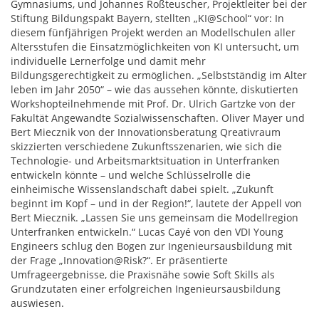
Gymnasiums, und Johannes Roßteuscher, Projektleiter bei der
Stiftung Bildungspakt Bayern, stellten „KI@School“ vor: In
diesem fünfjährigen Projekt werden an Modellschulen aller
Altersstufen die Einsatzmöglichkeiten von KI untersucht, um
individuelle Lernerfolge und damit mehr
Bildungsgerechtigkeit zu ermöglichen. „Selbstständig im Alter
leben im Jahr 2050“ – wie das aussehen könnte, diskutierten
Workshopteilnehmende mit Prof. Dr. Ulrich Gartzke von der
Fakultät Angewandte Sozialwissenschaften. Oliver Mayer und
Bert Miecznik von der Innovationsberatung Qreativraum
skizzierten verschiedene Zukunftsszenarien, wie sich die
Technologie- und Arbeitsmarktsituation in Unterfranken
entwickeln könnte – und welche Schlüsselrolle die
einheimische Wissenslandschaft dabei spielt. „Zukunft
beginnt im Kopf – und in der Region!“, lautete der Appell von
Bert Miecznik. „Lassen Sie uns gemeinsam die Modellregion
Unterfranken entwickeln.“ Lucas Cayé von den VDI Young
Engineers schlug den Bogen zur Ingenieursausbildung mit
der Frage „Innovation@Risk?“. Er präsentierte
Umfrageergebnisse, die Praxisnähe sowie Soft Skills als
Grundzutaten einer erfolgreichen Ingenieursausbildung
auswiesen.