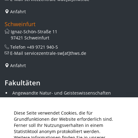
Anfahrt
Schweinfurt
Ignaz-Schön-Straße 11
97421 Schweinfurt
Telefon
+49 9721 940-5
E-Mail
servicezentrale-sw[at]thws.de
Anfahrt
Fakultäten
Angewandte Natur- und Geisteswissenschaften
Angewandte Sozialwissenschaften
Architektur und Bauingenieurwesen
Elektrotechnik
Diese Seite verwendet Cookies, die für
Gestaltung
Grundfunktionen der Website erforderlich sind.
Informatik und Wirtschaftsinformatik
Ferner soll Ihr Nutzungsverhalten in einem
Kunststofftechnik und Vermessung
Statistiktool anonym protokolliert werden.
Maschinenbau
Weitere Informationen finden Sie in unserer