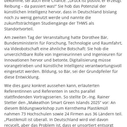
bekomme, sei auch eine Chance: „Druck ist positiv, er erzeugt
Reibung – da passiert was!“ Sie hob das Potenzial der
künstlichen Intelligenz hervor, dass in Deutschland bislang
noch zu wenig genutzt werde und nannte die
zukunftsträchtigen Studiengänge der THWS als
Standortvorteil.
Am zweiten Tag der Veranstaltung hatte Dorothee Bär,
Bundesministerin für Forschung, Technologie und Raumfahrt,
via Videobotschaft eine ähnliche Botschaft: Sie hob die
unverzichtbare Rolle von Ingenieurinnen und Ingenieuren für
Innovationen hervor und betonte, Digitalisierung müsse
vorangetrieben und künstliche Intelligenz verantwortungsvoll
eingesetzt werden. Bildung, so Bär, sei der Grundpfeiler für
diese Entwicklung.
Wie dies ganz konkret aussehen kann, erläuterten
Referentinnen und Referenten in sechs parallel
stattfindenden Vortragsserien. So stellte Dr.-Ing. Rainer
Stetter den „Makeathon Smart Green Islands 2025“ vor: An
diesem Bildungsworkshop zum Kernthema Plastikmüll
nahmen 73 Hochschulen sowie 24 Firmen aus 36 Ländern teil.
„Plastikmüll ist überall. In Deutschland wird viel davon
recycelt, aber das Problem ist, dass er unsortiert entsorgt