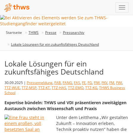
Startseite
THWS
Presse
Pressearchiv
Lokale Lösungen für ein zukunftsfähiges Deutschland
Lokale Lösungen für ein
zukunftsfähiges Deutschland
30.09.2025 |
Pressemeldung
,
FAB
,
FANG
,
FAS
,
FE
,
FG
,
FIW
,
FKV
,
FM
,
FWI
,
TTZ-WUE
,
TTZ-MSP
,
TTZ-KT
,
TTZ-HAS
,
TTZ-EMO
,
TTZ-KG
,
THWS Business
School
Expertise bündeln: THWS und VDI präsentieren zweitägigen
Austausch zwischen Wissenschaft und Praxis
Unter dem Leitthema „Wir gestalten
Zukunft – Innovation erleben,
Technik proaktiv nutzen“ haben die