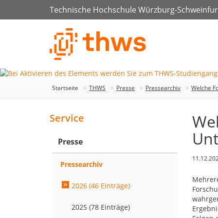
Technische Hochschule Würzburg-Schweinfur
Startseite
THWS
Presse
Pressearchiv
Welche Fo
Wel
Service
Un
Presse
11.12.20
Pressearchiv
Mehrere
2026 (46 Einträge)
Forschu
wahrgen
2025 (78 Einträge)
Ergebni