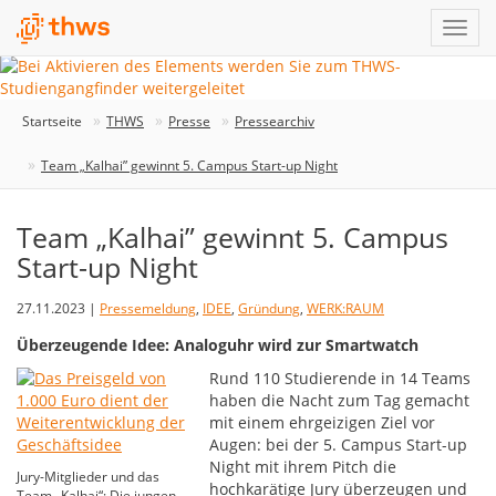
Startseite
THWS
Presse
Pressearchiv
Team „Kalhai” gewinnt 5. Campus Start-up Night
Team „Kalhai” gewinnt 5. Campus
Start-up Night
27.11.2023 |
Pressemeldung
,
IDEE
,
Gründung
,
WERK:RAUM
Überzeugende Idee: Analoguhr wird zur Smartwatch
Rund 110 Studierende in 14 Teams
haben die Nacht zum Tag gemacht
mit einem ehrgeizigen Ziel vor
Augen: bei der 5. Campus Start-up
Night mit ihrem Pitch die
Jury-Mitglieder und das
hochkarätige Jury überzeugen und
Team „Kalhai“: Die jungen