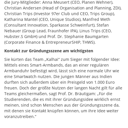
die Jury-Mitglieder: Anna Meusert (CEO, Planen Wehner),
Christian Andersen (Head of Organisation and Planning, ZDI),
Christian Trips (Investor 97er Club und CEO, Trips Group),
Katharina Mantel (CEO, Unique Studios), Manfred Weth
(Consultant Innovation, Sparkasse Schweinfurt), Stefan
Nebauer (Group Lead, Fraunhofer IPA), Linus Trips (CEO,
Hubster.S GmbH) und Prof. Dr. Stephanie Baumgarten
(Corporate Finance & EntrepreneurSHIP, THWS).
Kontakt zur Gründungsszene am wichtigsten
Sie kürten das Team „Kalhai“ zum Sieger mit folgender Idee:
Mittels eines Smart-Armbands, das an einer regulären
Armbanduhr befestigt wird, lässt sich eine normale Uhr wie
eine Smartwatch nutzen. Die jungen Männer aus Indien
durften sich außerdem über ein Preisgeld von 1.000 Euro
freuen. Doch der größte Nutzen der langen Nacht gilt für alle
Teams gleichermaßen, sagt Prof. Dr. Bräutigam: „Für die
Studierenden, die es mit ihrer Gründungsidee wirklich ernst
meinen, sind schon Menschen aus der Gründungsszene da,
mit denen sie Kontakt knüpfen können, um ihre Idee weiter
voranzutreiben.“