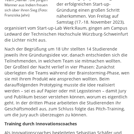
der erfolgreichen Start-up-
Männer aus Indien freuen
Gründung einen großen Schritt
sich über ihren Sieg (Foto:
Franziska Jahn)
näherkommen. Von Freitag auf
Samstag (17.-18. November 2023),
organisiert vom Start-up-Lab Werk:Raum, gingen am Campus
Ledward der Technischen Hochschule Würzburg-Schweinfurt
die Lichter nicht aus.
Nach der Begrüßung um 18 Uhr stellten 14 Studierende
jeweils ihre Gründungsidee vor, danach entschieden sich die
Teilnehmenden, in welchem Team sie mitmachen wollten.
Der Großteil der Nacht verlief in vier Phasen: Zunächst
überlegten die Teams während der Brainstorming-Phase, wen
sie mit ihrem Produkt wie ansprechen wollten. Beim
darauffolgenden Prototyping musste die Idee realisiert
werden – sei es auf Papier oder mit Legosteinen – damit Jury
und Publikum besser verstehen können, worum es eigentlich
geht. In der dritten Phase arbeiteten die Studierenden ihr
Geschäftsmodell aus, zum Schluss folgte das Pitch-Training,
um die Jury auch überzeugen zu können.
Training durch Innovationscoaches
Als Innovationscoaches begleiteten Sebastian Schäfer und