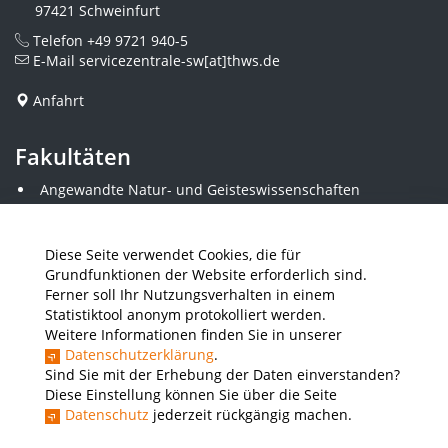
97421 Schweinfurt
Telefon
+49 9721 940-5
E-Mail
servicezentrale-sw[at]thws.de
Anfahrt
Fakultäten
Angewandte Natur- und Geisteswissenschaften
Angewandte Sozialwissenschaften
Architektur und Bauingenieurwesen
Elektrotechnik
Diese Seite verwendet Cookies, die für
Gestaltung
Grundfunktionen der Website erforderlich sind.
Informatik und Wirtschaftsinformatik
Ferner soll Ihr Nutzungsverhalten in einem
Kunststofftechnik und Vermessung
Statistiktool anonym protokolliert werden.
Maschinenbau
Weitere Informationen finden Sie in unserer
THWS Business School
Datenschutzerklärung
.
Wirtschaftsingenieurwesen
Sind Sie mit der Erhebung der Daten einverstanden?
Diese Einstellung können Sie über die Seite
Datenschutz
jederzeit rückgängig machen.
Presse
Stellenausschreibungen
Intranet
THWS Store