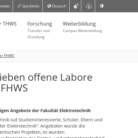
ntakt
Quicklinks
Deutsch
er THWS
Forschung
Weiterbildung
Transfer und
Campus Weiterbildung
Gründung
der FHWS
sieben offene Labore
r FHWS
ltigen Angebote der Fakultät Elektrotechnik
chnik lud Studieninteressierte, Schüler, Eltern und
der Elektrotechnik“: Angeboten wurde die
entischen Projekten, es wurden