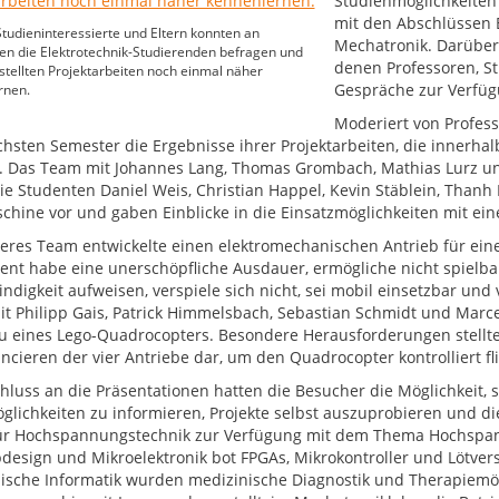
Studienmöglichkeiten 
mit den Abschlüssen 
Studieninteressierte und Eltern konnten an
Mechatronik. Darüber 
en die Elektrotechnik-Studierenden befragen und
denen Professoren, St
stellten Projektarbeiten noch einmal näher
Gespräche zur Verfüg
rnen.
Moderiert von Profess
hsten Semester die Ergebnisse ihrer Projektarbeiten, die innerhalb
 Das Team mit Johannes Lang, Thomas Grombach, Mathias Lurz un
Die Studenten Daniel Weis, Christian Happel, Kevin Stäblein, Thanh
chine vor und gaben Einblicke in die Einsatzmöglichkeiten mit ein
teres Team entwickelte einen elektromechanischen Antrieb für eine 
ent habe eine unerschöpfliche Ausdauer, ermögliche nicht spielba
ndigkeit aufweisen, verspiele sich nicht, sei mobil einsetzbar und
t Philipp Gais, Patrick Himmelsbach, Sebastian Schmidt und Marce
 eines Lego-Quadrocopters. Besondere Herausforderungen stellte
ncieren der vier Antriebe dar, um den Quadrocopter kontrolliert fl
hluss an die Präsentationen hatten die Besucher die Möglichkeit, 
glichkeiten zu informieren, Projekte selbst auszuprobieren und d
ür Hochspannungstechnik zur Verfügung mit dem Thema Hochspann
pdesign und Mikroelektronik bot FPGAs, Mikrokontroller und Lötver
ische Informatik wurden medizinische Diagnostik und Therapiemögl