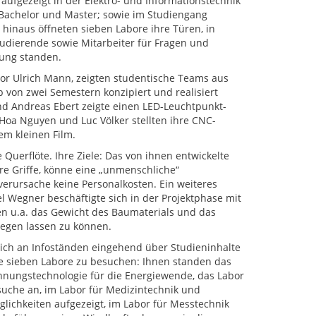
aufgezeigt in der Elektro- und Informationstechnik
Bachelor und Master; sowie im Studiengang
hinaus öffneten sieben Labore ihre Türen, in
udierende sowie Mitarbeiter für Fragen und
ung standen.
or Ulrich Mann, zeigten studentische Teams aus
 von zwei Semestern konzipiert und realisiert
d Andreas Ebert zeigte einen LED-Leuchtpunkt-
 Hoa Nguyen und Luc Völker stellten ihre CNC-
em kleinen Film.
Querflöte. Ihre Ziele: Das von ihnen entwickelte
re Griffe, könne eine „unmenschliche“
 verursache keine Personalkosten. Ein weiteres
l Wegner beschäftigte sich in der Projektphase mit
n u.a. das Gewicht des Baumaterials und das
iegen lassen zu können.
sich an Infoständen eingehend über Studieninhalte
ie sieben Labore zu besuchen: Ihnen standen das
ungstechnologie für die Energiewende, das Labor
suche an, im Labor für Medizintechnik und
ichkeiten aufgezeigt, im Labor für Messtechnik