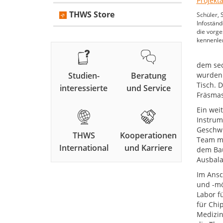
THWS Store
Schüler, 
Infoständ
die vorge
kennenle
dem sec
Studien-
Beratung
wurden.
Tisch. 
interessierte
und Service
Fräsmas
Ein wei
Instrum
Geschwi
THWS
Kooperationen
Team mi
International
und Karriere
dem Bau
Ausbala
Im Ansc
und -mö
Labor f
für Chi
Medizin