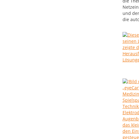
die The
Netzein
und den
die aut