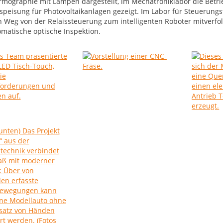
rmographie mit Lampen dargestellt, im Mechatroniklabor die Betri
speisung für Photovoltaikanlagen gezeigt. Im Labor für Steuerungs
 Weg von der Relaissteuerung zum intelligenten Roboter mitverfolg
omatische optische Inspektion.