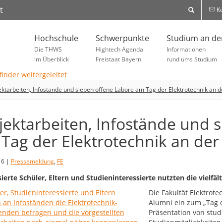
t
Ko
Hochschule
Schwerpunkte
Studium an d
Die THWS
Hightech Agenda
Informationen
im Überblick
Freistaat Bayern
rund ums Studium
ektarbeiten, Infostände und sieben offene Labore am Tag der Elektrotechnik an 
jektarbeiten, Infostände und 
Tag der Elektrotechnik an de
16 |
Pressemeldung
,
FE
sierte Schüler, Eltern und Studieninteressierte nutzten die vielfä
Die Fakultät Elektrote
Alumni ein zum „Tag 
Präsentation von stud