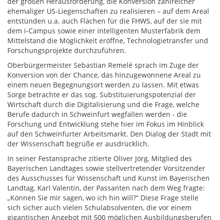
der großen Herausforderung, die Konversion zahlreicher
ehemaliger US-Liegenschaften zu realisieren – auf dem Areal
entstünden u.a. auch Flächen für die FHWS, auf der sie mit
dem i-Campus sowie einer intelligenten Musterfabrik dem
Mittelstand die Möglichkeit eröffne, Technologietransfer und
Forschungsprojekte durchzuführen.
Oberbürgermeister Sebastian Remelé sprach im Zuge der
Konversion von der Chance, das hinzugewonnene Areal zu
einem neuen Begegnungsort werden zu lassen. Mit etwas
Sorge betrachte er das sog. Substituierungspotenzial der
Wirtschaft durch die Digitalisierung und die Frage, welche
Berufe dadurch in Schweinfurt wegfallen werden - die
Forschung und Entwicklung stehe hier im Fokus im Hinblick
auf den Schweinfurter Arbeitsmarkt. Den Dialog der Stadt mit
der Wissenschaft begrüße er ausdrücklich.
In seiner Festansprache zitierte Oliver Jörg, Mitglied des
Bayerischen Landtages sowie stellvertretender Vorsitzender
des Ausschusses für Wissenschaft und Kunst im Bayerischen
Landtag, Karl Valentin, der Passanten nach dem Weg fragte:
„Können Sie mir sagen, wo ich hin will?“ Diese Frage stelle
sich sicher auch vielen Schulabsolventen, die vor einem
gigantischen Angebot mit 500 möglichen Ausbildungsberufen