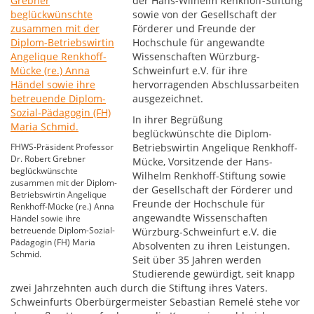
der Hans-Wilhelm Renkhoff-Stiftung
sowie von der Gesellschaft der
Förderer und Freunde der
Hochschule für angewandte
Wissenschaften Würzburg-
Schweinfurt e.V. für ihre
hervorragenden Abschlussarbeiten
ausgezeichnet.
In ihrer Begrüßung
beglückwünschte die Diplom-
FHWS-Präsident Professor
Betriebswirtin Angelique Renkhoff-
Dr. Robert Grebner
Mücke, Vorsitzende der Hans-
beglückwünschte
Wilhelm Renkhoff-Stiftung sowie
zusammen mit der Diplom-
der Gesellschaft der Förderer und
Betriebswirtin Angelique
Freunde der Hochschule für
Renkhoff-Mücke (re.) Anna
angewandte Wissenschaften
Händel sowie ihre
betreuende Diplom-Sozial-
Würzburg-Schweinfurt e.V. die
Pädagogin (FH) Maria
Absolventen zu ihren Leistungen.
Schmid.
Seit über 35 Jahren werden
Studierende gewürdigt, seit knapp
zwei Jahrzehnten auch durch die Stiftung ihres Vaters.
Schweinfurts Oberbürgermeister Sebastian Remelé stehe vor