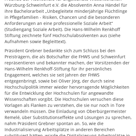
Würzburg-Schweinfurt e.V. die Absolventin Anna Händel für
ihre Bachelorarbeit „Unbegleitete minderjährige Flüchtlinge
in Pflegefamilien - Risiken, Chancen und die besonderen
Anforderungen an eine professionelle Soziale Arbeit“
(Studiengang Soziale Arbeit). Die Hans-Wilhelm Renkhoff
Stiftung zeichnete fünf Hochschulabsolventen aus (siehe
Aufnahmen sowie Begleittext).
Präsident Grebner bedankte sich zum Schluss bei den
Preisträgern, die als Botschafter die FHWS und Schweinfurt
repräsentieren und bekannter machen, der Vorsitzenden der
Hans-Wilhelm Renkhoff-Stiftung für ihr persönliches
Engagement, welches sie seit Jahren der FHWS
entgegenbringt, sowie bei Oliver Jörg, der durch seine
Hochschulpolitik immer wieder hervorragende Möglichkeiten
für die Entwicklung der Hochschulen für angewandte
Wissenschaften vorgibt. Die Hochschulen versuchen diese
Vorlagen als Flanken zu verstehen, die sie nur noch in Tore
verwandeln müssen. Die Einladung von Oberbürgermeister
Remelé, über Substitutionseffekte und Lösungen zu sprechen,
nahm Präsident Grebner spontan an. So, wie die
Industrialisierung Arbeitsplätze in anderen Bereichen
substituiert hätten, würde die Digitalisierung Arbeitsplätze in