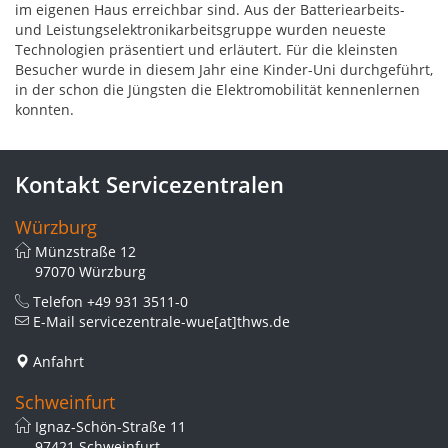
im eigenen Haus erreichbar sind. Aus der Batteriearbeits-
und Leistungselektronikarbeitsgruppe wurden neueste
Technologien präsentiert und erläutert. Für die kleinsten
Besucher wurde in diesem Jahr eine Kinder-Uni durchgeführt,
in der schon die Jüngsten die Elektromobilität kennenlernen
konnten.
Kontakt Servicezentralen
Würzburg
Münzstraße 12
97070 Würzburg
Telefon
+49 931 3511-0
E-Mail
servicezentrale-wue[at]thws.de
Anfahrt
Schweinfurt
Ignaz-Schön-Straße 11
97421 Schweinfurt