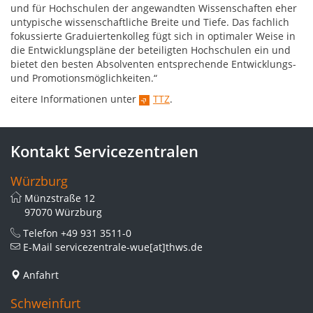
und für Hochschulen der angewandten Wissenschaften eher
untypische wissenschaftliche Breite und Tiefe. Das fachlich
fokussierte Graduiertenkolleg fügt sich in optimaler Weise in
die Entwicklungspläne der beteiligten Hochschulen ein und
bietet den besten Absolventen entsprechende Entwicklungs-
und Promotionsmöglichkeiten.“
eitere Informationen unter
TTZ
.
Kontakt Servicezentralen
Würzburg
Münzstraße 12
97070 Würzburg
Telefon
+49 931 3511-0
E-Mail
servicezentrale-wue[at]thws.de
Anfahrt
Schweinfurt