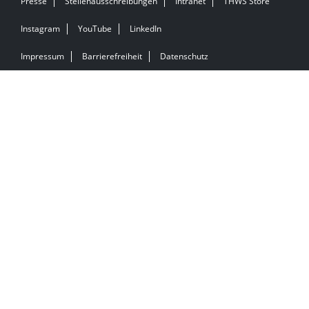
Presse
Stellenausschreibungen
Intranet
THWS Store
Instagram
YouTube
LinkedIn
Impressum
Barrierefreiheit
Datenschutz