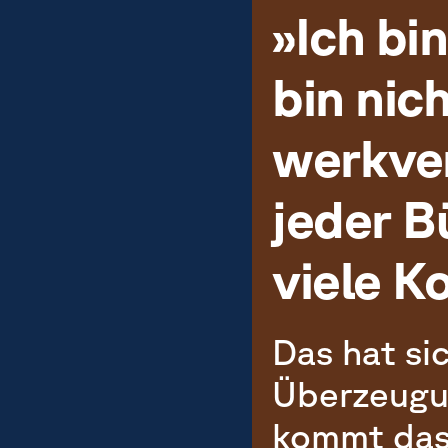
»Ich bi
bin nic
werkver
jeder B
viele Ko
Das hat si
Überzeugun
kommt das