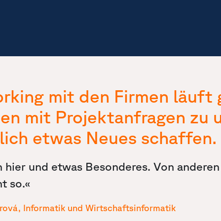
king mit den Firmen läuft g
n mit Projektanfragen zu u
lich etwas Neues schaffen.
ön hier und etwas Besonderes. Von andere
t so.«
rová, Informatik und Wirtschaftsinformatik