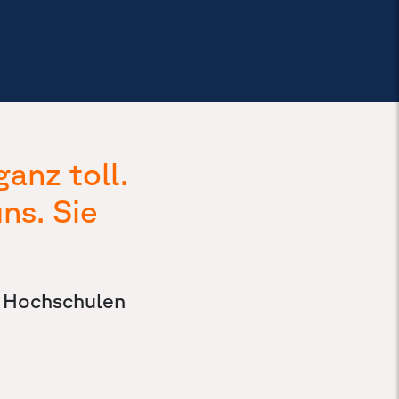
anz toll.
ns. Sie
n Hochschulen