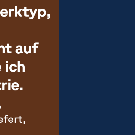
werktyp,
ht auf
 ich
rie.
e
fert,