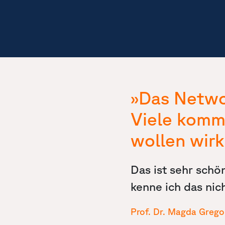
»Das Networ
Viele komme
wollen wirk
Das ist sehr sch
kenne ich das nich
Prof. Dr. Magda Grego