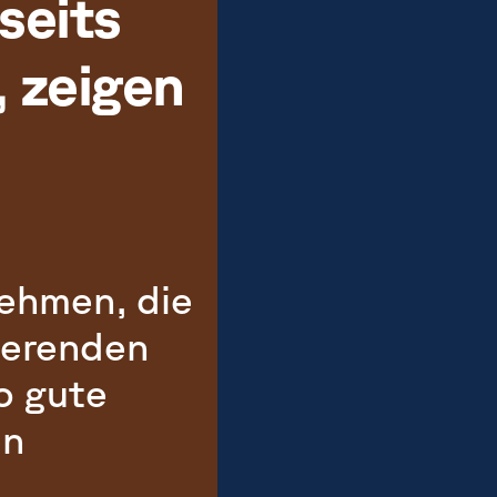
seits
 zeigen
ehmen, die
ierenden
o gute
en