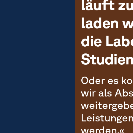
läuft z
laden w
die Lab
Studie
Oder es k
wir als Ab
weitergebe
Leistungen
werden.«