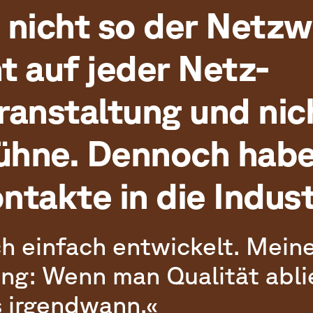
n nicht so der Netz
ht auf jeder Netz-
anstaltung und nic
ühne. Dennoch habe
ntakte in die Indust
ch einfach entwickelt. Mein
g: Wenn man Qualität ablie
 irgendwann.«