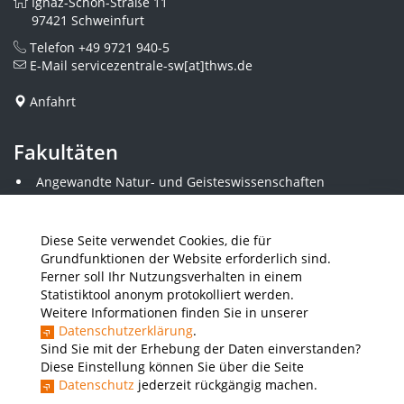
Ignaz-Schön-Straße 11
97421 Schweinfurt
Telefon
+49 9721 940-5
E-Mail
servicezentrale-sw[at]thws.de
Anfahrt
Fakultäten
Angewandte Natur- und Geisteswissenschaften
Angewandte Sozialwissenschaften
Architektur und Bauingenieurwesen
Elektrotechnik
Diese Seite verwendet Cookies, die für
Gestaltung
Grundfunktionen der Website erforderlich sind.
Informatik und Wirtschaftsinformatik
Ferner soll Ihr Nutzungsverhalten in einem
Kunststofftechnik und Vermessung
Statistiktool anonym protokolliert werden.
Maschinenbau
Weitere Informationen finden Sie in unserer
THWS Business School
Datenschutzerklärung
.
Wirtschaftsingenieurwesen
Sind Sie mit der Erhebung der Daten einverstanden?
Diese Einstellung können Sie über die Seite
Datenschutz
jederzeit rückgängig machen.
Presse
Stellenausschreibungen
Intranet
THWS Store