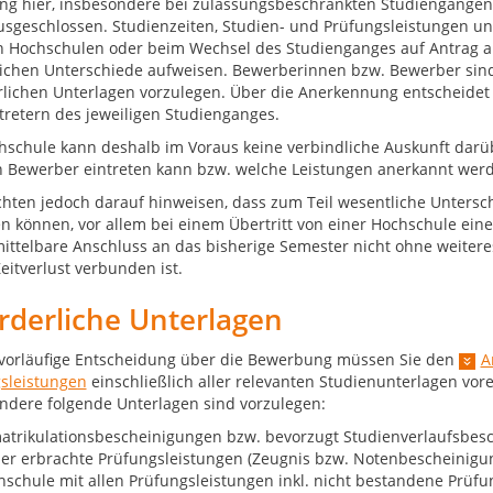
ng hier, insbesondere bei zulassungsbeschränkten Studiengängen
usgeschlossen. Studienzeiten, Studien- und Prüfungsleistungen u
 Hochschulen oder beim Wechsel des Studienganges auf Antrag an
ichen Unterschiede aufweisen. Bewerberinnen bzw. Bewerber sind 
rlichen Unterlagen vorzulegen. Über die Anerkennung entscheide
tretern des jeweiligen Studienganges.
hschule kann deshalb im Voraus keine verbindliche Auskunft darü
n Bewerber eintreten kann bzw. welche Leistungen anerkannt wer
hten jedoch darauf hinweisen, dass zum Teil wesentliche Untersc
en können, vor allem bei einem Übertritt von einer Hochschule ei
ittelbare Anschluss an das bisherige Semester nicht ohne weiteres 
eitverlust verbunden ist.
rderliche Unterlagen
 vorläufige Entscheidung über die Bewerbung müssen Sie den
A
sleistungen
einschließlich aller relevanten Studienunterlagen vor
ndere folgende Unterlagen sind vorzulegen:
atrikulationsbescheinigungen bzw. bevorzugt Studienverlaufsbes
er erbrachte Prüfungsleistungen (Zeugnis bzw. Notenbescheinigun
schule mit allen Prüfungsleistungen inkl. nicht bestandene Prüfu