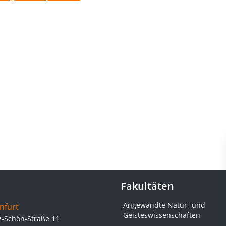
Fakultäten
Angewandte Natur- und
nfurt
Geisteswissenschaften
z-Schön-Straße 11