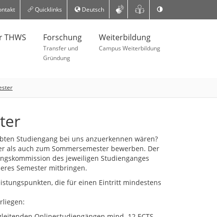
ntakt
Quicklinks
Deutsch
er THWS
Forschung
Weiterbildung
Transfer und
Campus Weiterbildung
Gründung
ester
ter
rebten Studiengang bei uns anzuerkennen wären?
ter als auch zum Sommersemester bewerben. Der
fungskommission des jeweiligen Studienganges
heres Semester mitbringen.
istungspunkten, die für einen Eintritt mindestens
rliegen:
egleitenden Onlinestudiengängen mind. 12 ECTS-