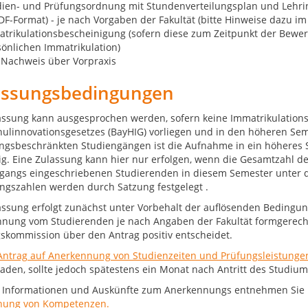
dien- und Prüfungsordnung mit Stundenverteilungsplan und Lehri
DF-Format) - je nach Vorgaben der Fakultät (bitte Hinweise dazu 
trikulationsbescheinigung (sofern diese zum Zeitpunkt der Bewerb
önlichen Immatrikulation)
 Nachweis über Vorpraxis
assungsbedingungen
assung kann ausgesprochen werden, sofern keine Immatrikulations
ulinnovationsgesetzes (BayHIG) vorliegen und in den höheren Sem
ngsbeschränkten Studiengängen ist die Aufnahme in ein höheres
g. Eine Zulassung kann hier nur erfolgen, wenn die Gesamtzahl d
gangs eingeschriebenen Studierenden in diesem Semester unter die
ngszahlen werden durch Satzung festgelegt .
assung erfolgt zunächst unter Vorbehalt der auflösenden Bedingun
nung vom Studierenden je nach Angaben der Fakultät formgerecht
skommission über den Antrag positiv entscheidet.
Antrag auf Anerkennung von Studienzeiten und Prüfungsleistunge
aden, sollte jedoch spätestens ein Monat nach Antritt des Studi
 Informationen und Auskünfte z
um Anerkennungs entnehmen Sie bi
nung von Kompetenzen.