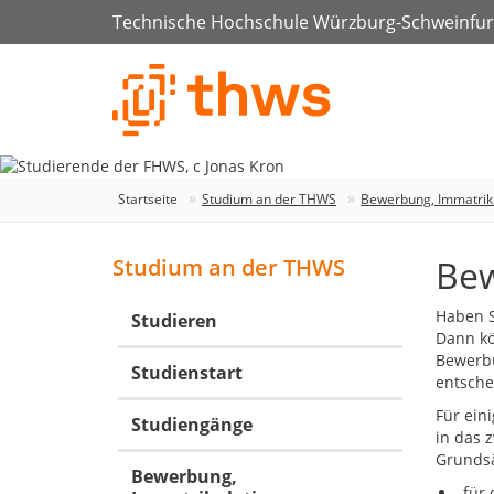
Technische Hochschule Würzburg-Schweinfur
Startseite
Studium an der THWS
Bewerbung, Immatriku
Bew
Studium an der THWS
Haben S
Studieren
Dann kö
Bewerbu
Studienstart
entsche
Für ein
Studiengänge
in das 
Grundsä
Bewerbung,
für 