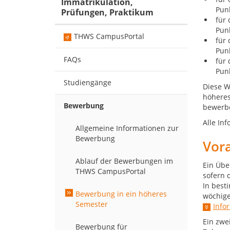
Immatrikulation,
Pun
Prüfungen, Praktikum
für 
Pun
THWS CampusPortal
für 
Pun
FAQs
für 
Pun
Studiengänge
Diese W
höheres
Bewerbung
bewerb
Alle In
Allgemeine Informationen zur
Bewerbung
Vor
Ablauf der Bewerbungen im
Ein Übe
THWS CampusPortal
sofern 
In best
Bewerbung in ein höheres
wöchige
Semester
Info
Ein zwe
Bewerbung für