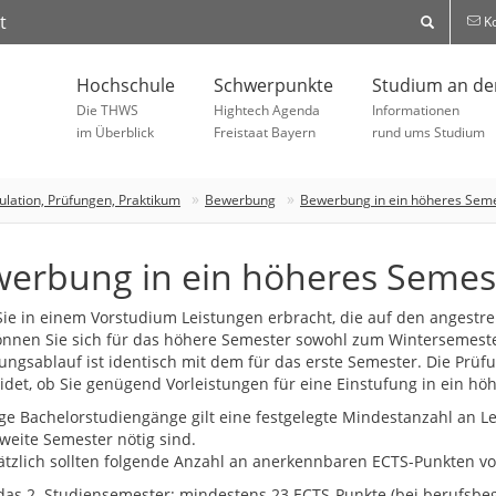
t
Ko
Hochschule
Schwerpunkte
Studium an d
Die THWS
Hightech Agenda
Informationen
im Überblick
Freistaat Bayern
rund ums Studium
lation, Prüfungen, Praktikum
Bewerbung
Bewerbung in ein höheres Sem
erbung in ein höheres Semes
ie in einem Vorstudium Leistungen erbracht, die auf den angest
nnen Sie sich für das höhere Semester sowohl zum Wintersemes
ngsablauf ist identisch mit dem für das erste Semester. Die Prü
idet, ob Sie genügend Vorleistungen für eine Einstufung in ein hö
ige Bachelorstudiengänge gilt eine festgelegte Mindestanzahl an Le
zweite Semester nötig sind.
tzlich sollten folgende Anzahl an anerkennbaren ECTS-Punkten vo
das 2. Studiensemester: mindestens 23 ECTS-Punkte (bei berufsb