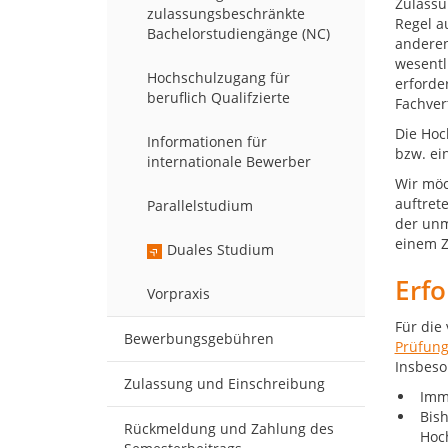
Zulassu
zulassungsbeschränkte
Regel a
Bachelorstudiengänge (NC)
anderen
wesentl
Hochschulzugang für
erforde
beruflich Qualifzierte
Fachver
Die Hoc
Informationen für
bzw. ei
internationale Bewerber
Wir möc
auftret
Parallelstudium
der unm
einem Z
Duales Studium
Erfo
Vorpraxis
Für die
Bewerbungsgebühren
Prüfung
Insbeso
Zulassung und Einschreibung
Imm
Bish
Rückmeldung und Zahlung des
Hoch