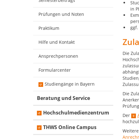
Semesterbeitrags
Stu
in P
Prüfungen und Noten
Exma
pers
ggf.
Praktikum
Zul
Hilfe und Kontakt
Die Zul
Ansprechpersonen
Hochsch
zulassu
Formularcenter
abhängi
Studien
Studiengänge in Bayern
Zulassu
Die Zul
Beratung und Service
Anerken
Prüfung
Hochschulmedienzentrum
Der
hochzul
THWS Online Campus
Weitere
Anrech