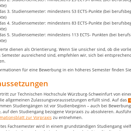
kte)
das 3. Studiensemester: mindestens 53 ECTS-Punkte (bei berufsb
kte)
das 4. Studiensemester: mindestens 83 ECTS-Punkte (bei berufsb
kte)
das 5. Studiensemester: mindestens 113 ECTS- Punkten (bei beru
kte)
erte dienen als Orientierung. Wenn Sie unsicher sind, ob die vorli
 Semester ausreichend sind, empfehlen wir, sich bei entsprechen
en.
formationen für eine Bewerbung in ein höheres Semester finden S
aussetzungen
rtritt zur Technischen Hochschule Würzburg-Schweinfurt von einer
die allgemeinen Zulassungsvoraussetzungen erfüllt sind. Auf das
immen Studiengängen ist vor Studienbeginn – auch bei Bewerbung
, auf den Studiengang bezogene Vorpraxis zu absolvieren. Ausfüh
rmationsblatt zur Vorpraxis
zu entnehmen.
ites Fachsemester wird in einem grundständigen Studiengang vielf