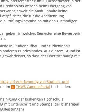
 im Wintersemester zum 2. Fachsemester in der
nd Creditpoints werden beim Übergang von
erkannt, soweit die Modulinhalte keine
verpflichtet, die für die Anerkennung
t die Prüfungskommission mit den zuständigen
ber geben, in welches Semester eine Bewerberin
den.
hiede in Studienaufbau und Studieninhalt
nes anderen Bundeslandes. Aus diesem Grund ist
gewährleistet, so dass der Übertritt häufig mit
ntrag auf Anerkennung von Studien- und
erst im
THWS CampusPortal
hoch laden.
cheinigung der bisherigen Hochschule
g mit Unterschrift und Stempel der bisherigen
ngsleistungen)