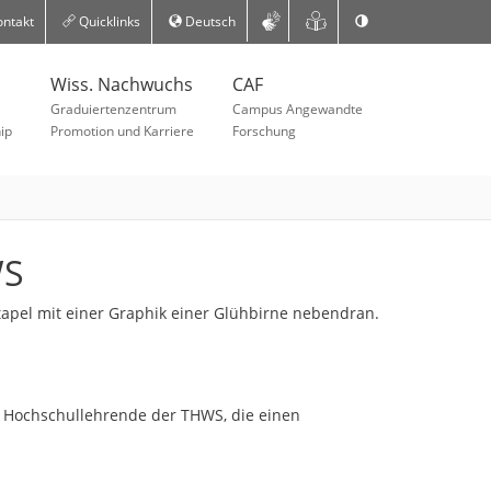
ntakt
Quicklinks
Deutsch
Wiss. Nachwuchs
CAF
Graduiertenzentrum
Campus Angewandte
ip
Promotion und Karriere
Forschung
WS
 Hochschullehrende der THWS, die einen