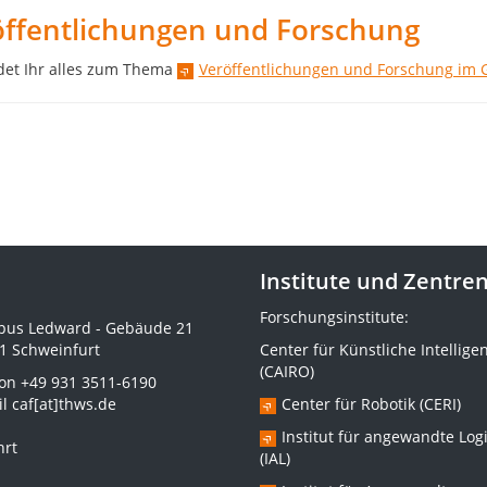
öffentlichungen und Forschung
ndet Ihr alles zum Thema
Veröffentlichungen und Forschung im
Institute und Zentre
Forschungsinstitute:
us Ledward - Gebäude 21
1 Schweinfurt
Center für Künstliche Intellige
(CAIRO)
fon
+49 931 3511-6190
il
caf[at]thws.de
Center für Robotik (CERI)
Institut für angewandte Logi
hrt
(IAL)