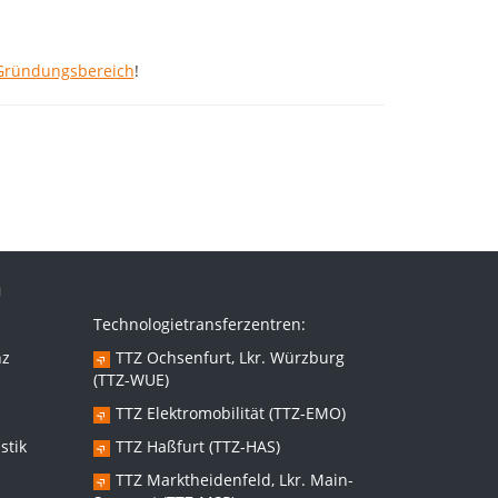
 Gründungsbereich
!
n
Technologietransferzentren:
nz
TTZ Ochsenfurt, Lkr. Würzburg
(TTZ-WUE)
TTZ Elektromobilität (TTZ-EMO)
stik
TTZ Haßfurt (TTZ-HAS)
TTZ Marktheidenfeld, Lkr. Main-