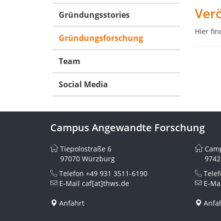
Ver
Gründungsstories
Hier fi
Gründungsforschung
Team
Social Media
Campus Angewandte Forschung
Tiepolostraße 6
Camp
97070 Würzburg
9742
Telefon
+49 931 3511-6190
Tele
E-Mail
caf[at]thws.de
E-Ma
Anfahrt
Anfa