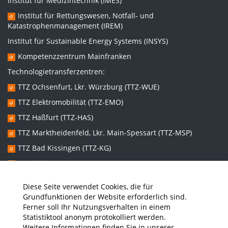
Institut für Medizintechnik (IMES)
Institut für Rettungswesen, Notfall- und
Katastrophenmanagement (IREM)
Institut für Sustainable Energy Systems (INSYS)
Kompetenzzentrum Mainfranken
Technologietransferzentren:
TTZ Ochsenfurt, Lkr. Würzburg (TTZ-WUE)
TTZ Elektromobilität (TTZ-EMO)
TTZ Haßfurt (TTZ-HAS)
TTZ Marktheidenfeld, Lkr. Main-Spessart (TTZ-MSP)
TTZ Bad Kissingen (TTZ-KG)
TTZ Kitzingen (TTZ-KT)
Diese Seite verwendet Cookies, die für
Graduiertenzentren:
Grundfunktionen der Website erforderlich sind.
Ferner soll Ihr Nutzungsverhalten in einem
Promotionszentrum Nachhaltige und Intelligente Systeme
Statistiktool anonym protokolliert werden.
(NISys)
Weitere Informationen finden Sie in unserer