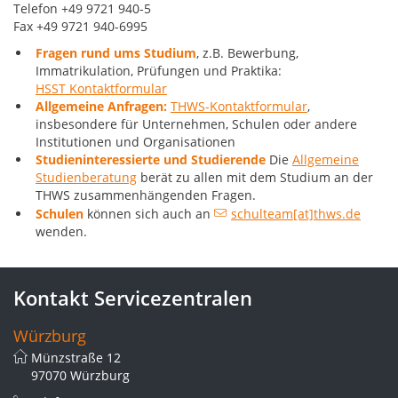
Telefon +49 9721 940-5
Fax +49 9721 940-6995
Fragen rund ums Studium
, z.B. Bewerbung,
Immatrikulation, Prüfungen und Praktika:
HSST Kontaktformular
Allgemeine Anfragen:
THWS-Kontaktformular
,
insbesondere für Unternehmen, Schulen oder andere
Institutionen und Organisationen
Studieninteressierte und Studierende
Die
Allgemeine
Studienberatung
berät zu allen mit dem Studium an der
THWS zusammenhängenden Fragen.
Schulen
können sich auch an
schulteam[at]thws.de
wenden.
Kontakt Servicezentralen
Würzburg
Münzstraße 12
97070 Würzburg