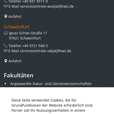
Telefon
+49 931 3511-0
E-Mail
servicezentrale-wue[at]thws.de
Anfahrt
Schweinfurt
Ignaz-Schön-Straße 11
97421 Schweinfurt
Telefon
+49 9721 940-5
E-Mail
servicezentrale-sw[at]thws.de
Anfahrt
Fakultäten
Angewandte Natur- und Geisteswissenschaften
Angewandte Sozialwissenschaften
Architektur und Bauingenieurwesen
Elektrotechnik
Diese Seite verwendet Cookies, die für
Gestaltung
Grundfunktionen der Website erforderlich sind.
Informatik und Wirtschaftsinformatik
Ferner soll Ihr Nutzungsverhalten in einem