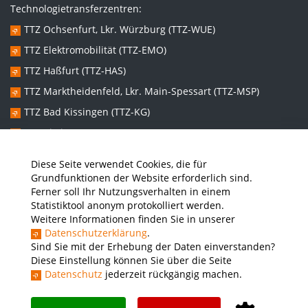
Technologietransferzentren:
TTZ Ochsenfurt, Lkr. Würzburg (TTZ-WUE)
TTZ Elektromobilität (TTZ-EMO)
TTZ Haßfurt (TTZ-HAS)
TTZ Marktheidenfeld, Lkr. Main-Spessart (TTZ-MSP)
TTZ Bad Kissingen (TTZ-KG)
TTZ Kitzingen (TTZ-KT)
Diese Seite verwendet Cookies, die für
Graduiertenzentren:
Grundfunktionen der Website erforderlich sind.
Ferner soll Ihr Nutzungsverhalten in einem
Promotionszentrum Nachhaltige und Intelligente Systeme
Statistiktool anonym protokolliert werden.
(NISys)
Weitere Informationen finden Sie in unserer
Promotionszentrum Lebenswelten im Wandel – Sozial- und
Datenschutzerklärung
.
gesundheitswissenschaftliche Perspektiven (LiWa)
Sind Sie mit der Erhebung der Daten einverstanden?
Diese Einstellung können Sie über die Seite
Datenschutz
jederzeit rückgängig machen.
Presse
Stellenausschreibungen
Intranet
THWS Store