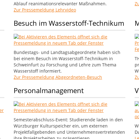
Ablauf reanimationsrelevanter Maßnahmen.
Z
Zur Pressemeldung Lehrvideo
Besuch im Wasserstoff-Technikum
M
Bundestags- und Landtagsabgeordnete haben sich
bei einem Besuch im Wasserstoff-Technikum in
T
Schweinfurt zu Forschung und Lehre zum Thema
pr
Wasserstoff informiert.
We
Zur Pressemeldung Abgeordneten-Besuch
Z
Personalmanagement
V
Semesterabschluss-Event: Studierende laden in den
Würzburger Kulturspeicher ein, um externen
Wi
Projektfallgebenden und Unternehmensvertretenden
Da
n
ihre Projektarbeiten zu präsentieren.
L