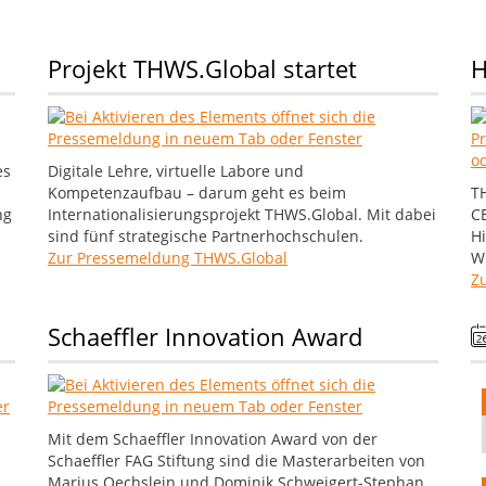
Projekt THWS.Global startet
H
es
Digitale Lehre, virtuelle Labore und
Kompetenzaufbau – darum geht es beim
T
ng
Internationalisierungsprojekt THWS.Global. Mit dabei
C
sind fünf strategische Partnerhochschulen.
H
Zur Pressemeldung THWS.Global
W
Z
Schaeffler Innovation Award
Mit dem Schaeffler Innovation Award von der
Schaeffler FAG Stiftung sind die Masterarbeiten von
Marius Oechslein und Dominik Schweigert-Stephan