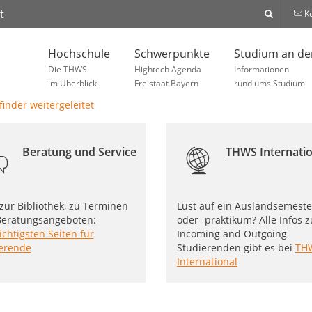
t
Ko
Hochschule
Schwerpunkte
Studium an d
Die THWS
Hightech Agenda
Informationen
im Überblick
Freistaat Bayern
rund ums Studium
Beratung und Service
THWS Internatio
 zur Bibliothek, zu Terminen
Lust auf ein Auslandsemeste
eratungsangeboten:
oder -praktikum? Alle Infos z
ichtigsten Seiten für
Incoming and Outgoing-
erende
Studierenden gibt es bei
TH
International