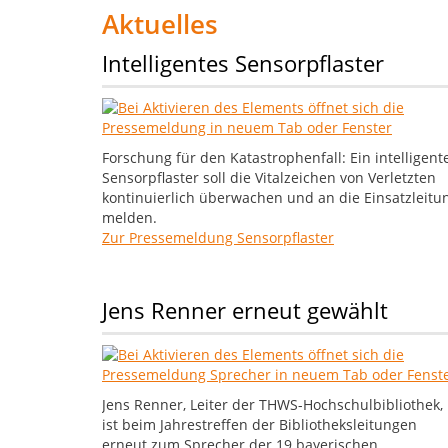
Technische
Aktuelles
Hochschule
Intelligentes Sensorpflaster
Würzburg-
Schweinfurt
-
Forschung für den Katastrophenfall: Ein intelligent
Startseite
Sensorpflaster soll die Vitalzeichen von Verletzten
kontinuierlich überwachen und an die Einsatzleitu
melden.
Zur Pressemeldung Sensorpflaster
Jens Renner erneut gewählt
Jens Renner, Leiter der THWS-Hochschulbibliothek,
ist beim Jahrestreffen der Bibliotheksleitungen
erneut zum Sprecher der 19 bayerischen