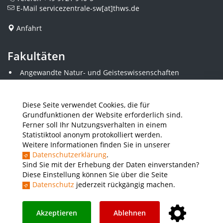
E-Mail
servicezentrale-sw[at]thws.de
Anfahrt
Fakultäten
Angewandte Natur- und Geisteswissenschaften
Angewandte Sozialwissenschaften
Architektur und Bauingenieurwesen
Elektrotechnik
Diese Seite verwendet Cookies, die für
Gestaltung
Grundfunktionen der Website erforderlich sind.
Informatik und Wirtschaftsinformatik
Ferner soll Ihr Nutzungsverhalten in einem
Kunststofftechnik und Vermessung
Statistiktool anonym protokolliert werden.
Maschinenbau
Weitere Informationen finden Sie in unserer
THWS Business School
Datenschutzerklärung
.
Wirtschaftsingenieurwesen
Sind Sie mit der Erhebung der Daten einverstanden?
Diese Einstellung können Sie über die Seite
Datenschutz
jederzeit rückgängig machen.
Presse
Stellenausschreibungen
Intranet
THWS Store
Instagram
YouTube
LinkedIn
Akzeptieren
Ablehnen