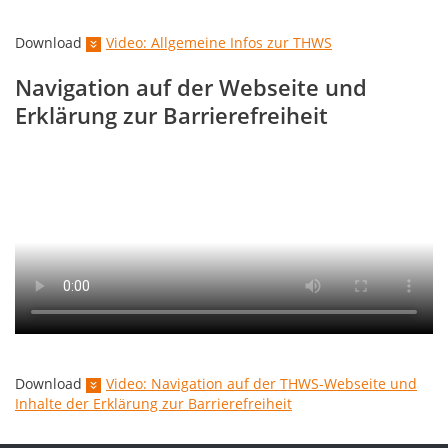
Download
Video: Allgemeine Infos zur THWS
Navigation auf der Webseite und
Erklärung zur Barrierefreiheit
Video
in
Gebärdensprache
zur
Navigation
auf
der
FHWS-
Webseite
und
zum
Inhalt
Download
Video: Navigation auf der THWS-Webseite und
der
Inhalte der Erklärung zur Barrierefreiheit
Erklärung
zur
Barrierefreiheit