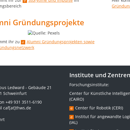
mmt ihr zur
Storytime und Impulse
im
Hier kom
ngsbereich
Gründung
mni Gründungsprojekte
mmt ihr zu
Alumni Gründungsprojekten sowie
ündungsnetzwerk
Institute und Zentre
Forschungsinstitute:
us Ledward - Gebäude 21
1 Schweinfurt
Center für Künstliche Intellige
(CAIRO)
fon
+49 931 3511-6190
il
caf[at]thws.de
Center für Robotik (CERI)
Institut für angewandte Logi
hrt
(IAL)