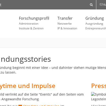
t
Ko
Forschungsprofil
Transfer
Gründung
Administration
Netzwerke
Ausgründung
Institute & Zentren
IP & Innovation
Entrepreneursh
ndungsstories
ündung beginnt mit einer Idee – und dahinter stehen mutige Mensche
zu lassen.
rytime und Impulse
Pres