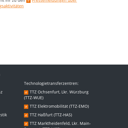
mt ihr zu den
Pressemeldungen über
saktivitäten
n
Technologietransferzentren:
nz
TTZ Ochsenfurt, Lkr. Würzburg
(TTZ-WUE)
TTZ Elektromobilität (TTZ-EMO)
stik
TTZ Haßfurt (TTZ-HAS)
TTZ Marktheidenfeld, Lkr. Main-