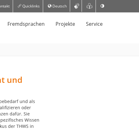
ntakt
Quicklinks
Deutsch
Fremdsprachen
Projekte
Service
t und
bebedarf und als
lifizieren oder
nzen dafür. Sie
pezifisches Wissen
okus der THWS in