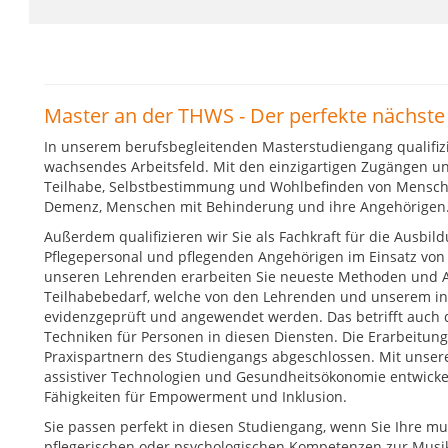
Master an der THWS - Der perfekte nächste 
In unserem berufsbegleitenden Masterstudiengang qualifizie
wachsendes Arbeitsfeld. Mit den einzigartigen Zugängen un
Teilhabe, Selbstbestimmung und Wohlbefinden von Mensche
Demenz, Menschen mit Behinderung und ihre Angehörigen
Außerdem qualifizieren wir Sie als Fachkraft für die Ausbi
Pflegepersonal und pflegenden Angehörigen im Einsatz von M
unseren Lehrenden erarbeiten Sie neueste Methoden und A
Teilhabebedarf, welche von den Lehrenden und unserem int
evidenzgeprüft und angewendet werden. Das betrifft auch 
Techniken für Personen in diesen Diensten. Die Erarbeitun
Praxispartnern des Studiengangs abgeschlossen. Mit unsere
assistiver Technologien und Gesundheitsökonomie entwickeln
Fähigkeiten für Empowerment und Inklusion.
Sie passen perfekt in diesen Studiengang, wenn Sie Ihre mu
pflegerischen oder psychologischen Kompetenzen zur Musi