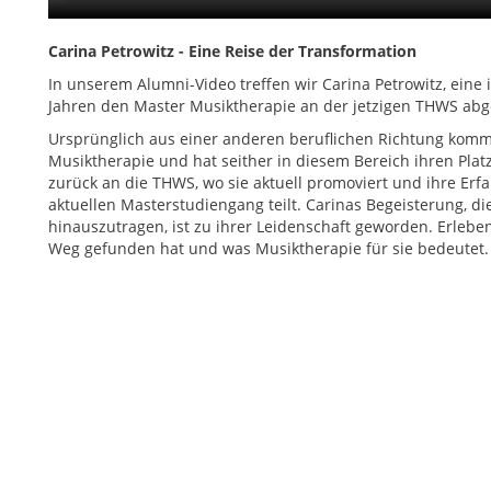
Carina Petrowitz - Eine Reise der Transformation
In unserem Alumni-Video treffen wir Carina Petrowitz, eine 
Jahren den Master Musiktherapie an der jetzigen THWS abg
Ursprünglich aus einer anderen beruflichen Richtung komme
Musiktherapie und hat seither in diesem Bereich ihren Platz
zurück an die THWS, wo sie aktuell promoviert und ihre Erf
aktuellen Masterstudiengang teilt. Carinas Begeisterung, di
hinauszutragen, ist zu ihrer Leidenschaft geworden. Erleben
Weg gefunden hat und was Musiktherapie für sie bedeutet.
Testimonial-
Video
von
der
Absolventin
des
Masters
Musiktherapie
für