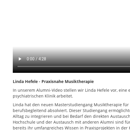
Empowerment
und
Inklusion,
Linda
Hefele
Linda Hefele - Praxisnahe Musiktherapie
In unserem Alumni-Video stellen wir Linda Hefele vor, eine 
psychiatrischen Klinik arbeitet.
Linda hat den neuen Masterstudiengang Musiktherapie fü
berufsbegleitend absolviert. Dieser Studiengang ermöglichte 
Alltag zu integrieren und bei Bedarf den direkten Austausc
Hochschule und der Austausch mit anderen Alumni sind für 
bereits ihr umfangreiches Wissen in Praxisprojekten in der