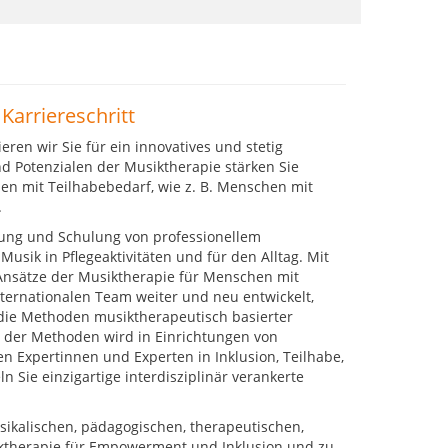
Karriereschritt
ren wir Sie für ein innovatives und stetig
d Potenzialen der Musiktherapie stärken Sie
n mit Teilhabebedarf, wie z. B. Menschen mit
.
ldung und Schulung von professionellem
usik in Pflegeaktivitäten und für den Alltag. Mit
nsätze der Musiktherapie für Menschen mit
ernationalen Team weiter und neu entwickelt,
die Methoden musiktherapeutisch basierter
g der Methoden wird in Einrichtungen von
n Expertinnen und Experten in Inklusion, Teilhabe,
 Sie einzigartige interdisziplinär verankerte
sikalischen, pädagogischen, therapeutischen,
ktherapie für Empowerment und Inklusion und zu