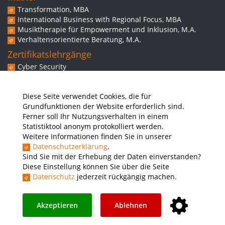
Transformation, MBA
International Business with Regional Focus, MBA
Musiktherapie für Empowerment und Inklusion, M.A.
Verhaltensorientierte Beratung, M.A.
Zertifikatslehrgänge
Cyber Security
Experte/in für Web-Commerce
Spezialistin/Spezialist für Behavior Based Safety
Diese Seite verwendet Cookies, die für
Grundkompetenzen inklusiver Musikintervention
Grundfunktionen der Website erforderlich sind.
Weitere Angebote
Ferner soll Ihr Nutzungsverhalten in einem
Workshops
Statistiktool anonym protokolliert werden.
Vorbereitungskurs Studium
Weitere Informationen finden Sie in unserer
Ausbilderschein für Studierende der THWS
Datenschutzerklärung
.
Sprachkurse
Sind Sie mit der Erhebung der Daten einverstanden?
Diese Einstellung können Sie über die Seite
Datenschutz
jederzeit rückgängig machen.
Presse
Stellenausschreibungen
Intranet
THWS Store
Instagram
YouTube
LinkedIn
Akzeptieren
Ablehnen
Impressum
Barrierefreiheit
Datenschutz