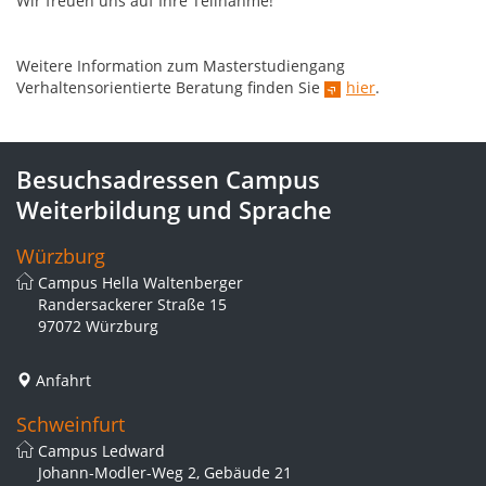
Wir freuen uns auf Ihre Teilnahme!
Weitere Information zum Masterstudiengang
Verhaltensorientierte Beratung finden Sie
hier
.
Besuchsadressen Campus
Weiterbildung und Sprache
Würzburg
Campus Hella Waltenberger
Randersackerer Straße 15
97072 Würzburg
Anfahrt
Schweinfurt
Campus Ledward
Johann-Modler-Weg 2, Gebäude 21