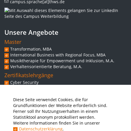
campus.sprache[at]thws.de
Unsere Angebote
Master
Transformation, MBA
International Business with Regional Focus, MBA
Musiktherapie für Empowerment und Inklusion, M.A.
Verhaltensorientierte Beratung, M.A.
Zertifikatslehrgänge
Cyber Security
Experte/in für Web-Commerce
Spezialistin/Spezialist für Behavior Based Safety
Diese Seite verwendet Cookies, die für
Grundkompetenzen inklusiver Musikintervention
Grundfunktionen der Website erforderlich sind.
Weitere Angebote
Ferner soll Ihr Nutzungsverhalten in einem
Workshops
Statistiktool anonym protokolliert werden.
Vorbereitungskurs Studium
Weitere Informationen finden Sie in unserer
Ausbilderschein für Studierende der THWS
Datenschutzerklärung
.