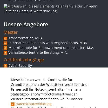
Unsere Angebote
Master
Transformation, MBA
International Business with Regional Focus, MBA
Musiktherapie für Empowerment und Inklusion, M.A.
Verhaltensorientierte Beratung, M.A.
Zertifikatslehrgänge
Cyber Security
Experte/in für Web-Commerce
Spezialistin/Spezialist für Behavior Based Safety
Diese Seite verwendet Cookies, die für
Grundkompetenzen inklusiver Musikintervention
Grundfunktionen der Website erforderlich sind.
Weitere Angebote
Ferner soll Ihr Nutzungsverhalten in einem
Workshops
Statistiktool anonym protokolliert werden.
Vorbereitungskurs Studium
Weitere Informationen finden Sie in unserer
Ausbilderschein für Studierende der THWS
Datenschutzerklärung
.
Sprachkurse