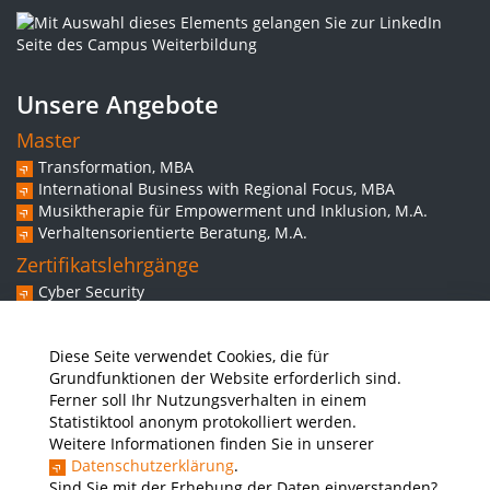
Unsere Angebote
Master
Transformation, MBA
International Business with Regional Focus, MBA
Musiktherapie für Empowerment und Inklusion, M.A.
Verhaltensorientierte Beratung, M.A.
Zertifikatslehrgänge
Cyber Security
Experte/in für Web-Commerce
Spezialistin/Spezialist für Behavior Based Safety
Diese Seite verwendet Cookies, die für
Grundkompetenzen inklusiver Musikintervention
Grundfunktionen der Website erforderlich sind.
Weitere Angebote
Ferner soll Ihr Nutzungsverhalten in einem
Workshops
Statistiktool anonym protokolliert werden.
Vorbereitungskurs Studium
Weitere Informationen finden Sie in unserer
Ausbilderschein für Studierende der THWS
Datenschutzerklärung
.
Sprachkurse
Sind Sie mit der Erhebung der Daten einverstanden?