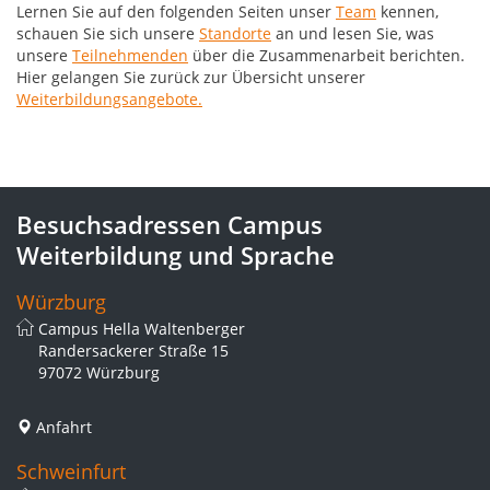
Lernen Sie auf den folgenden Seiten unser
Team
kennen,
schauen Sie sich unsere
Standorte
an und lesen Sie, was
unsere
Teilnehmenden
über die Zusammenarbeit berichten.
Hier gelangen Sie zurück zur Übersicht unserer
Weiterbildungsangebote.
Besuchsadressen Campus
Weiterbildung und Sprache
Würzburg
Campus Hella Waltenberger
Randersackerer Straße 15
97072 Würzburg
Anfahrt
Schweinfurt