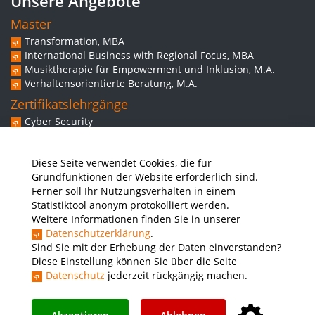
Unsere Angebote
Master
Transformation, MBA
International Business with Regional Focus, MBA
Musiktherapie für Empowerment und Inklusion, M.A.
Verhaltensorientierte Beratung, M.A.
Zertifikatslehrgänge
Cyber Security
Experte/in für Web-Commerce
Spezialistin/Spezialist für Behavior Based Safety
Diese Seite verwendet Cookies, die für
Grundkompetenzen inklusiver Musikintervention
Grundfunktionen der Website erforderlich sind.
Weitere Angebote
Ferner soll Ihr Nutzungsverhalten in einem
Workshops
Statistiktool anonym protokolliert werden.
Vorbereitungskurs Studium
Weitere Informationen finden Sie in unserer
Ausbilderschein für Studierende der THWS
Datenschutzerklärung
.
Sprachkurse
Sind Sie mit der Erhebung der Daten einverstanden?
Diese Einstellung können Sie über die Seite
Datenschutz
jederzeit rückgängig machen.
Presse
Stellenausschreibungen
Intranet
THWS Store
Instagram
YouTube
LinkedIn