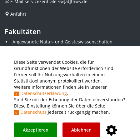
E-Mail
servicezentrale-sw[at]thws.de
Anfahrt
Fakultäten
Angewandte Natur- und Geisteswissenschaften
Angewandte Sozialwissenschaften
Architektur und Bauingenieurwesen
Elektrotechnik
Diese Seite verwendet Cookies, die für
Gestaltung
Grundfunktionen der Website erforderlich sind.
Informatik und Wirtschaftsinformatik
Ferner soll Ihr Nutzungsverhalten in einem
Kunststofftechnik und Vermessung
Statistiktool anonym protokolliert werden.
Maschinenbau
Weitere Informationen finden Sie in unserer
THWS Business School
Datenschutzerklärung
.
Wirtschaftsingenieurwesen
Sind Sie mit der Erhebung der Daten einverstanden?
Diese Einstellung können Sie über die Seite
Datenschutz
jederzeit rückgängig machen.
Presse
Stellenausschreibungen
Intranet
THWS Store
Instagram
YouTube
LinkedIn
Akzeptieren
Ablehnen