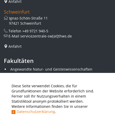
Anfahrt
Schweinfurt
Ignaz-Schön-Straße 11
97421 Schweinfurt
Telefon
+49 9721 940-5
E-Mail
servicezentrale-sw[at]thws.de
Anfahrt
Fakultäten
Angewandte Natur- und Geisteswissenschaften
Angewandte Sozialwissenschaften
Architektur und Bauingenieurwesen
Elektrotechnik
Diese Seite verwendet Cookies, die für
Gestaltung
Grundfunktionen der Website erforderlich sind.
Informatik und Wirtschaftsinformatik
Ferner soll Ihr Nutzungsverhalten in einem
Kunststofftechnik und Vermessung
Statistiktool anonym protokolliert werden.
Maschinenbau
Weitere Informationen finden Sie in unserer
THWS Business School
Datenschutzerklärung
.