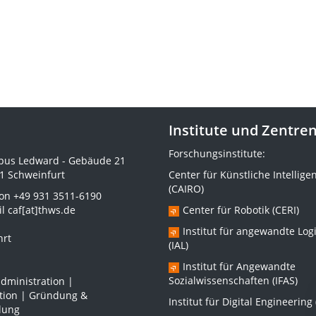
Institute und Zentre
Forschungsinstitute:
us Ledward - Gebäude 21
1 Schweinfurt
Center für Künstliche Intellige
(CAIRO)
fon
+49 931 3511-6190
il
caf[at]thws.de
Center für Robotik (CERI)
Institut für angewandte Logi
hrt
(IAL)
Institut für Angewandte
Sozialwissenschaften (IFAS)
dministration |
ation | Gründung &
Institut für Digital Engineering 
lung