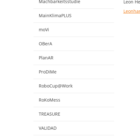
Machbarkeitsstudie
Leon Hel
Leonha
MainKlimaPLUS
moVi
OBerA
PlanAR
ProDiMe
RoboCup@Work
RoKoMess
TREASURE
VALIDAD