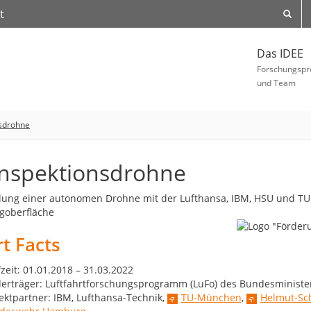
t
Das IDEE
Forschungspr
und Team
nsdrohne
Inspektionsdrohne
lung einer autonomen Drohne mit der Lufthansa, IBM, HSU und T
goberfläche
t Facts
zeit: 01.01.2018 – 31.03.2022
erträger: Luftfahrtforschungsprogramm (LuFo) des Bundesminister
ektpartner: IBM, Lufthansa-Technik,
TU-München
,
Helmut-Sch