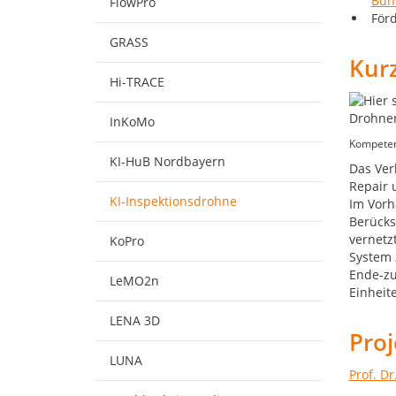
Bun
FlowPro
Förd
GRASS
Kur
Hi-TRACE
InKoMo
Kompeten
KI-HuB Nordbayern
Das Ver
Repair 
KI-Inspektionsdrohne
Im Vorh
Berücks
vernetz
KoPro
System 
Ende-zu
LeMO2n
Einheit
LENA 3D
Pro
LUNA
Prof. D