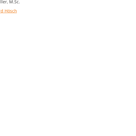
ler, M.Sc.
rd Hösch