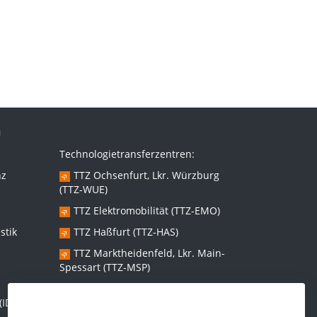
n
Technologietransferzentren:
nz
TTZ Ochsenfurt, Lkr. Würzburg
(TTZ-WUE)
TTZ Elektromobilität (TTZ-EMO)
stik
TTZ Haßfurt (TTZ-HAS)
TTZ Marktheidenfeld, Lkr. Main-
Spessart (TTZ-MSP)
TTZ Bad Kissingen (TTZ-KG)
(IDEE)
TTZ Kitzingen (TTZ-KT)