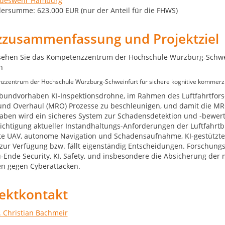
deswehr Hamburg
ersumme: 623.000 EUR (nur der Anteil für die FHWS)
zzusammenfassung und Projektziel
zzentrum der Hochschule Würzburg-Schweinfurt für sichere kognitive kommerz
bundvorhaben KI-Inspektionsdrohne, im Rahmen des Luftfahrtfors
und Overhaul (MRO) Prozesse zu beschleunigen, und damit die MR
aben wird ein sicheres System zur Schadensdetektion und -bewert
ichtigung aktueller Instandhaltungs-Anforderungen der Luftfahrtbr
te UAV, autonome Navigation und Schadensaufnahme, KI-gestützter
zur Verfügung bzw. fällt eigenständig Entscheidungen. Forschung
-Ende Security, KI, Safety, und insbesondere die Absicherung der
en gegen Cyberattacken.
jektkontakt
r. Christian Bachmeir