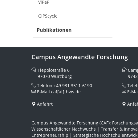
ViPaF
GIPScycle
Publikationen
Campus Angewandte Forschung
Tiepolostraße 6
Camp
97070 Würzburg
9742
Telefon
+49 931 3511-6190
Tele
E-Mail
caf[at]thws.de
E-Ma
Anfahrt
Anfa
Campus Angewandte Forschung (CAF): Forschungsa
Wissenschaftlicher Nachwuchs | Transfer & Innov
Entrepreneurship | Strategische Hochschulentwick