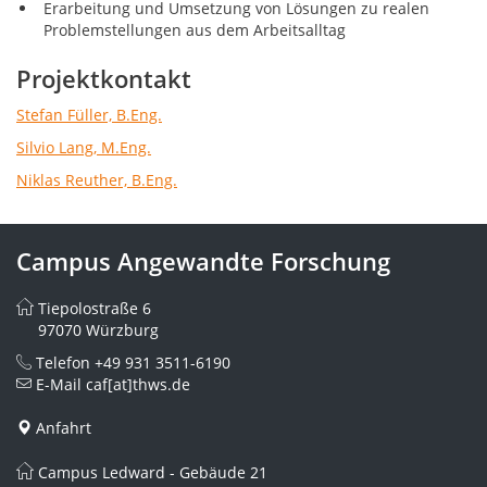
Erarbeitung und Umsetzung von Lösungen zu realen
Problemstellungen aus dem Arbeitsalltag
Projektkontakt
Stefan Füller, B.Eng.
Silvio Lang, M.Eng.
Niklas Reuther, B.Eng.
Campus Angewandte Forschung
Tiepolostraße 6
97070 Würzburg
Telefon
+49 931 3511-6190
E-Mail
caf[at]thws.de
Anfahrt
Campus Ledward - Gebäude 21