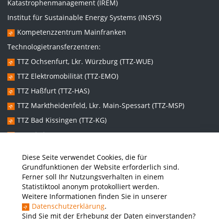
Katastrophenmanagement (IREM)
Institut für Sustainable Energy Systems (INSYS)
Kompetenzzentrum Mainfranken
Technologietransferzentren:
TTZ Ochsenfurt, Lkr. Würzburg (TTZ-WUE)
TTZ Elektromobilität (TTZ-EMO)
TTZ Haßfurt (TTZ-HAS)
TTZ Marktheidenfeld, Lkr. Main-Spessart (TTZ-MSP)
TTZ Bad Kissingen (TTZ-KG)
TTZ Kitzingen (TTZ-KT)
Diese Seite verwendet Cookies, die für
Graduiertenzentren:
Grundfunktionen der Website erforderlich sind.
Ferner soll Ihr Nutzungsverhalten in einem
Promotionszentrum Nachhaltige und Intelligente Systeme
Statistiktool anonym protokolliert werden.
(NISys)
Weitere Informationen finden Sie in unserer
Promotionszentrum Lebenswelten im Wandel – Sozial- und
Datenschutzerklärung
.
gesundheitswissenschaftliche Perspektiven (LiWa)
Sind Sie mit der Erhebung der Daten einverstanden?