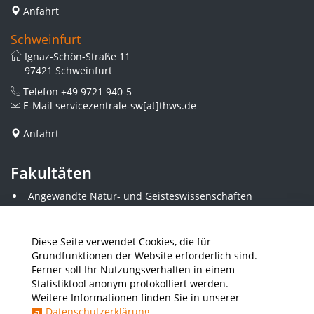
Anfahrt
Schweinfurt
Ignaz-Schön-Straße 11
97421 Schweinfurt
Telefon
+49 9721 940-5
E-Mail
servicezentrale-sw[at]thws.de
Anfahrt
Fakultäten
Angewandte Natur- und Geisteswissenschaften
Angewandte Sozialwissenschaften
Architektur und Bauingenieurwesen
Elektrotechnik
Diese Seite verwendet Cookies, die für
Gestaltung
Grundfunktionen der Website erforderlich sind.
Informatik und Wirtschaftsinformatik
Ferner soll Ihr Nutzungsverhalten in einem
Kunststofftechnik und Vermessung
Statistiktool anonym protokolliert werden.
Maschinenbau
Weitere Informationen finden Sie in unserer
THWS Business School
Datenschutzerklärung
.