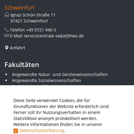
Schweinfurt
Ignaz-Schön-Straße 11
97421 Schweinfurt
Telefon
+49 9721 940-5
E-Mail
servicezentrale-sw[at]thws.de
Anfahrt
Fakultäten
Angewandte Natur- und Geisteswissenschaften
Angewandte Sozialwissenschaften
Architektur und Bauingenieurwesen
Elektrotechnik
Gestaltung
Diese Seite verwendet Cookies, die für
Informatik und Wirtschaftsinformatik
Grundfunktionen der Website erforderlich sind.
Kunststofftechnik und Vermessung
Ferner soll Ihr Nutzungsverhalten in einem
Maschinenbau
Statistiktool anonym protokolliert werden.
THWS Business School
Weitere Informationen finden Sie in unserer
Wirtschaftsingenieurwesen
Datenschutzerklärung
.