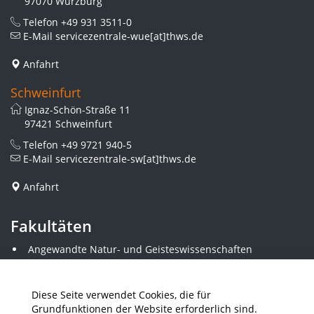
97070 Würzburg
Telefon
+49 931 3511-0
E-Mail
servicezentrale-wue[at]thws.de
Anfahrt
Schweinfurt
Ignaz-Schön-Straße 11
97421 Schweinfurt
Telefon
+49 9721 940-5
E-Mail
servicezentrale-sw[at]thws.de
Anfahrt
Fakultäten
Angewandte Natur- und Geisteswissenschaften
Angewandte Sozialwissenschaften
Architektur und Bauingenieurwesen
Elektrotechnik
Diese Seite verwendet Cookies, die für
Gestaltung
Grundfunktionen der Website erforderlich sind.