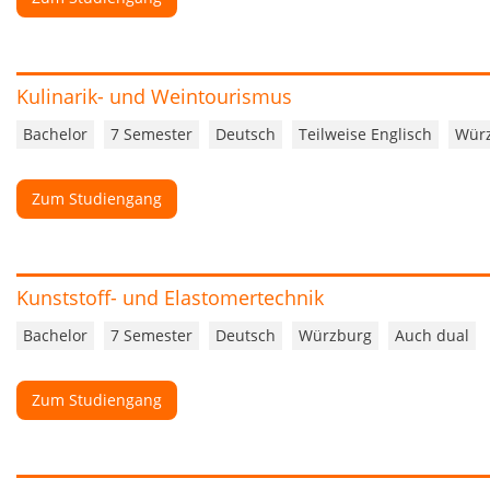
Kulinarik- und Weintourismus
Bachelor
7 Semester
Deutsch
Teilweise Englisch
Wür
Zum Studiengang
Kunststoff- und Elastomertechnik
Bachelor
7 Semester
Deutsch
Würzburg
Auch dual
Zum Studiengang