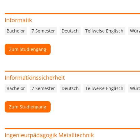
Informatik
Bachelor
7 Semester
Deutsch
Teilweise Englisch
Wür
Zum Studiengang
Informationssicherheit
Bachelor
7 Semester
Deutsch
Teilweise Englisch
Wür
Zum Studiengang
Ingenieurpädagogik Metalltechnik