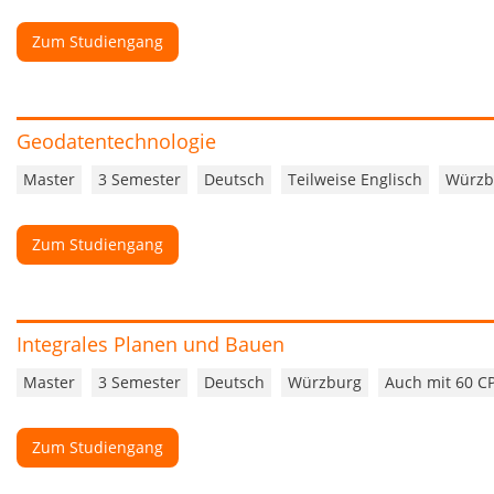
Zum Studiengang
Geodatentechnologie
Master
3 Semester
Deutsch
Teilweise Englisch
Würzb
Zum Studiengang
Integrales Planen und Bauen
Master
3 Semester
Deutsch
Würzburg
Auch mit 60 CP
Zum Studiengang