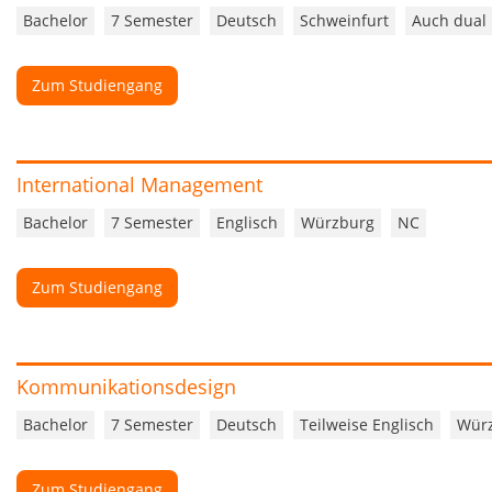
Bachelor
7 Semester
Deutsch
Schweinfurt
Auch dual
Zum Studiengang
International Management
Bachelor
7 Semester
Englisch
Würzburg
NC
Zum Studiengang
Kommunikationsdesign
Bachelor
7 Semester
Deutsch
Teilweise Englisch
Wür
Zum Studiengang