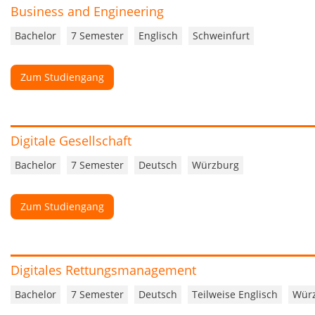
Business and Engineering
Bachelor
7 Semester
Englisch
Schweinfurt
Zum Studiengang
Digitale Gesellschaft
Bachelor
7 Semester
Deutsch
Würzburg
Zum Studiengang
Digitales Rettungsmanagement
Bachelor
7 Semester
Deutsch
Teilweise Englisch
Wür