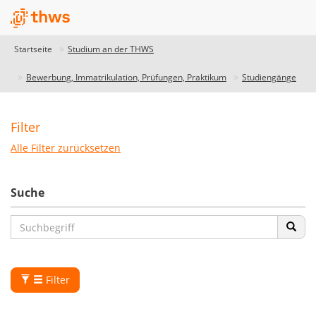
Startseite
Studium an der THWS
Bewerbung, Immatrikulation, Prüfungen, Praktikum
Studiengänge
Filter
Studiengangdatenbank
Alle Filter zurücksetzen
THWS
-
Suche
unser
Studiengangfinder
Unser
Studiengangfinder
hilft
Filter
dir
bei
deiner