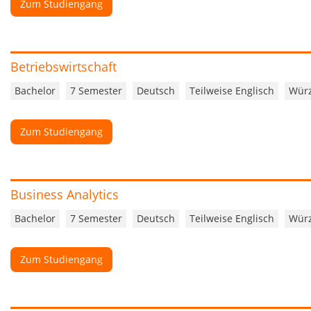
Zum Studiengang
Betriebswirtschaft
Bachelor
7 Semester
Deutsch
Teilweise Englisch
Wür
Zum Studiengang
Business Analytics
Bachelor
7 Semester
Deutsch
Teilweise Englisch
Wür
Zum Studiengang