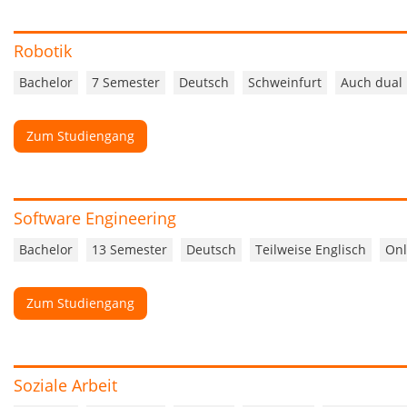
Robotik
Bachelor
7 Semester
Deutsch
Schweinfurt
Auch dual
Zum Studiengang
Software Engineering
Bachelor
13 Semester
Deutsch
Teilweise Englisch
Onl
Zum Studiengang
Soziale Arbeit