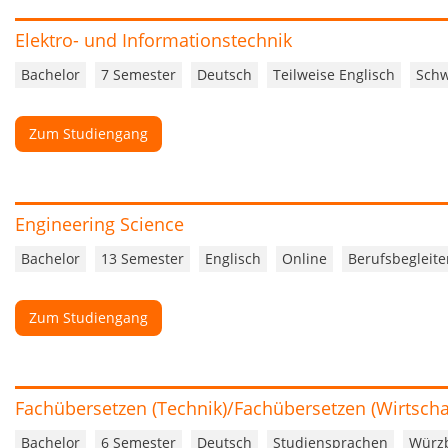
Elektro- und Informationstechnik
Bachelor
7 Semester
Deutsch
Teilweise Englisch
Schw
Zum Studiengang
Engineering Science
Bachelor
13 Semester
Englisch
Online
Berufsbegleit
Zum Studiengang
Fachübersetzen (Technik)/Fachübersetzen (Wirtscha
Bachelor
6 Semester
Deutsch
Studiensprachen
Würz