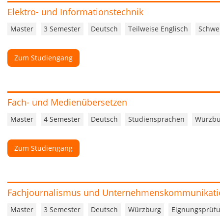
Elektro- und Informationstechnik
Master
3 Semester
Deutsch
Teilweise Englisch
Schwe
Zum Studiengang
Fach- und Medienübersetzen
Master
4 Semester
Deutsch
Studiensprachen
Würzbu
Zum Studiengang
Fachjournalismus und Unternehmenskommunikati
Master
3 Semester
Deutsch
Würzburg
Eignungsprüf