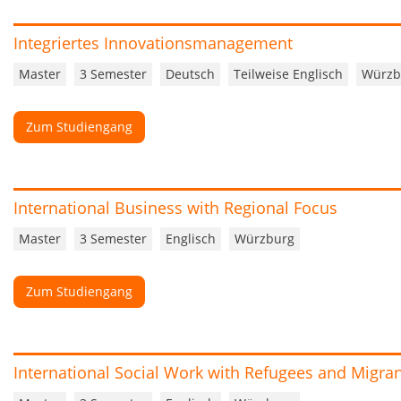
Integriertes Innovationsmanagement
Master
3 Semester
Deutsch
Teilweise Englisch
Würzb
Zum Studiengang
International Business with Regional Focus
Master
3 Semester
Englisch
Würzburg
Zum Studiengang
International Social Work with Refugees and Migra