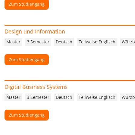
Zum Studiengang
Design und Information
Master
3 Semester
Deutsch
Teilweise Englisch
Würzb
Zum Studiengang
Digital Business Systems
Master
3 Semester
Deutsch
Teilweise Englisch
Würzb
Zum Studiengang