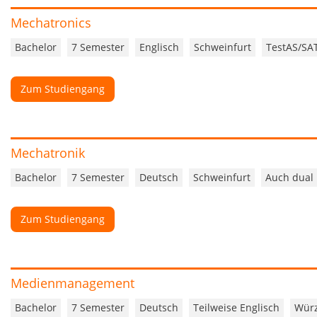
Mechatronics
Bachelor
7 Semester
Englisch
Schweinfurt
TestAS/SA
Zum Studiengang
Mechatronik
Bachelor
7 Semester
Deutsch
Schweinfurt
Auch dual
Zum Studiengang
Medienmanagement
Bachelor
7 Semester
Deutsch
Teilweise Englisch
Wür