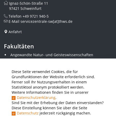
Ignaz-Schön-Straße 11
97421 Schweinfurt
Telefon
+49 9721 940-5
E-Mail
servicezentrale-sw[at]thws.de
Anfahrt
Fakultäten
Angewandte Natur- und Geisteswissenschaften
Angewandte Sozialwissenschaften
Architektur und Bauingenieurwesen
Elektrotechnik
Diese Seite verwendet Cookies, die für
Gestaltung
Grundfunktionen der Website erforderlich sind.
Informatik und Wirtschaftsinformatik
Ferner soll Ihr Nutzungsverhalten in einem
Kunststofftechnik und Vermessung
Statistiktool anonym protokolliert werden.
Maschinenbau
Weitere Informationen finden Sie in unserer
THWS Business School
Datenschutzerklärung
.
Wirtschaftsingenieurwesen
Sind Sie mit der Erhebung der Daten einverstanden?
Diese Einstellung können Sie über die Seite
Datenschutz
jederzeit rückgängig machen.