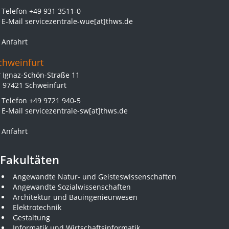
Telefon
+49 931 3511-0
E-Mail
servicezentrale-wue[at]thws.de
Anfahrt
chweinfurt
Ignaz-Schön-Straße 11
97421 Schweinfurt
Telefon
+49 9721 940-5
E-Mail
servicezentrale-sw[at]thws.de
Anfahrt
Fakultäten
Angewandte Natur- und Geisteswissenschaften
Angewandte Sozialwissenschaften
Architektur und Bauingenieurwesen
Elektrotechnik
Gestaltung
Informatik und Wirtschaftsinformatik