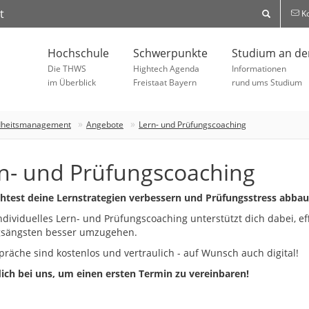
t
Ko
Hochschule
Schwerpunkte
Studium an d
Die THWS
Hightech Agenda
Informationen
im Überblick
Freistaat Bayern
rund ums Studium
dheitsmanagement
Angebote
Lern- und Prüfungscoaching
n- und Prüfungscoaching
test deine Lernstrategien verbessern und Prüfungsstress abba
ndividuelles Lern- und Prüfungscoaching unterstützt dich dabei, eff
sängsten besser umzugehen.
präche sind kostenlos und vertraulich - auf Wunsch auch digital!
ich bei uns, um einen ersten Termin zu vereinbaren!