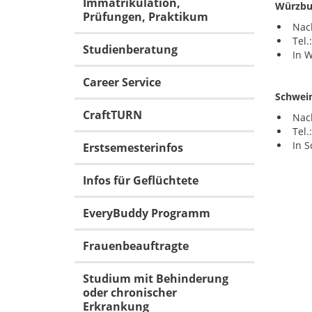
Immatrikulation,
Würzbu
Prüfungen, Praktikum
Nach
Tel.
Studienberatung
In W
Career Service
Schwein
CraftTURN
Nac
Tel.
In 
Erstsemesterinfos
Infos für Geflüchtete
EveryBuddy Programm
Frauenbeauftragte
Studium mit Behinderung
oder chronischer
Erkrankung