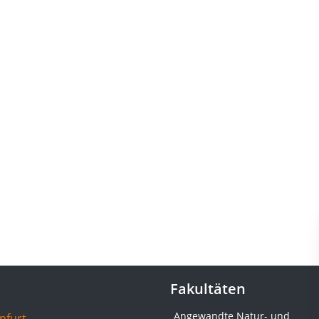
Fakultäten
Angewandte Natur- und
nfurt