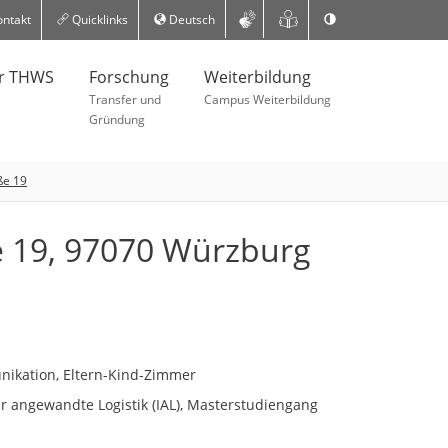
ntakt
Quicklinks
Deutsch
er THWS
Forschung
Weiterbildung
Transfer und
Campus Weiterbildung
Gründung
ße 19
 19, 97070 Würzburg
ikation, Eltern-Kind-Zimmer
 für angewandte Logistik (IAL), Masterstudiengang