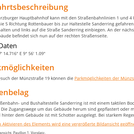
ahrtsbeschreibung
zburger Hauptbahnhof kann mit den Straßenbahnlinien 1 und 4 Ri
nie 5 Richtung Rottenbauer bis zur Haltestelle Sanderring gefah
halten und links auf die Straße Sanderring einbiegen. An der näch
äude befindet sich nun auf der rechten Straßenseite.
Daten
' 14.716" E 9° 56' 1.09"
kmöglichkeiten
such der Münzstraße 19 können die
Parkmöglichkeiten der Münzs
enbelag
aßenbahn- und Bushaltestelle Sanderring ist mit einem taktilen Bo
. Die Zugangswege um das Gebäude herum sind gepflastert oder mi
d hinter dem Gebäude ist mit Schotter ausgelegt. Bei starkem Rege
sicht, Pavillon 1, Vorplatz.