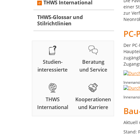
Die Pav
THWS International
einer S
zur Ver
THWS-Glossar und
Neonröh
Stilrichtlinien
PC-
Der PC-
Hauptei
zugängl
Studien-
Beratung
Zugangs
interessierte
und Service
Innenansi
Innenansi
THWS
Kooperationen
International
und Karriere
Bau
Aktuell
Stand: 