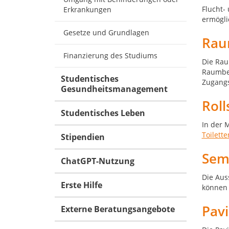
Flucht-
Erkrankungen
ermögli
Gesetze und Grundlagen
Rau
Finanzierung des Studiums
Die Rau
Raumbez
Studentisches
Zugangs
Gesundheitsmanagement
Roll
Studentisches Leben
In der 
Toilett
Stipendien
Sem
ChatGPT-Nutzung
Die Aus
Erste Hilfe
können 
Pavi
Externe Beratungsangebote