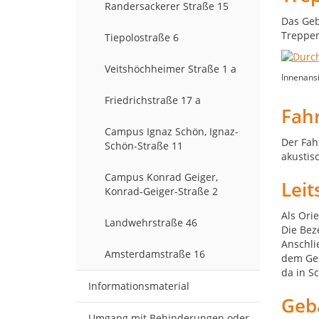
Randersackerer Straße 15
Das Geb
Treppen
Tiepolostraße 6
Veitshöchheimer Straße 1 a
Innenansi
Friedrichstraße 17 a
Fah
Campus Ignaz Schön, Ignaz-
Der Fah
Schön-Straße 11
akustis
Campus Konrad Geiger,
Lei
Konrad-Geiger-Straße 2
Als Ori
Landwehrstraße 46
Die Bez
Anschli
Amsterdamstraße 16
dem Geb
da in S
Informationsmaterial
Geb
Umgang mit Behinderungen oder