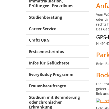
Immatrikulation,
Anf
Prüfungen, Praktikum
Vom Wür
Studienberatung
oder Li
rechts 
Career Service
Das Geb
GPS-
CraftTURN
N 49° 47
Erstsemesterinfos
Par
Infos für Geflüchtete
Beim Be
Bod
EveryBuddy Programm
Die Str
Frauenbeauftragte
geteert
link un
Studium mit Behinderung
oder chronischer
Erkrankung
Gebäudean