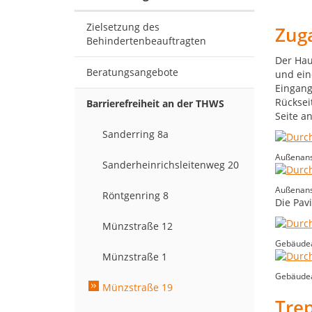
Zielsetzung des
Zug
Behindertenbeauftragten
Der Hau
Beratungsangebote
und ein
Eingang
Rücksei
Barrierefreiheit an der THWS
Seite a
Sanderring 8a
Außenans
Sanderheinrichsleitenweg 20
Außenans
Röntgenring 8
Die Pav
Münzstraße 12
Gebäudean
Münzstraße 1
Gebäudean
Münzstraße 19
Tre