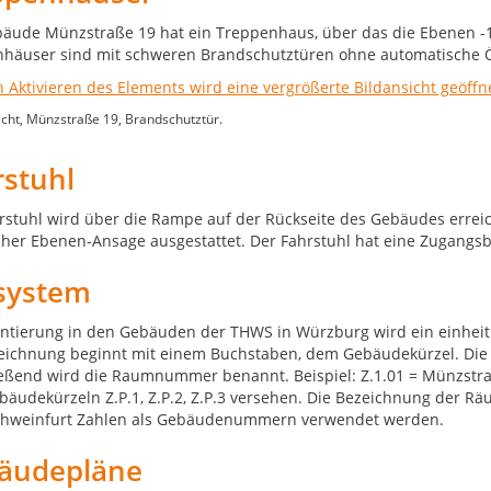
äude Münzstraße 19 hat ein Treppenhaus, über das die Ebenen -1, 
häuser sind mit schweren Brandschutztüren ohne automatische 
cht, Münzstraße 19, Brandschutztür.
rstuhl
rstuhl wird über die Rampe auf der Rückseite des Gebäudes erreicht.
cher Ebenen-Ansage ausgestattet. Der Fahrstuhl hat eine Zugangsb
tsystem
entierung in den Gebäuden der THWS in Würzburg wird ein einhei
eichnung beginnt mit einem Buchstaben, dem Gebäudekürzel. Die d
eßend wird die Raumnummer benannt. Beispiel: Z.1.01 = Münzstraße
äudekürzeln Z.P.1, Z.P.2, Z.P.3 versehen. Die Bezeichnung der Rä
chweinfurt Zahlen als Gebäudenummern verwendet werden.
äudepläne