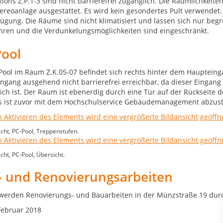
illons Z.P.1-3 sind nicht barrierefrei zugänglich. Die Räumlichkei
tereoanlage ausgestattet. Es wird kein gesondertes Pult verwende
fügung. Die Räume sind nicht klimatisiert und lassen sich nur begr
ren und die Verdunkelungsmöglichkeiten sind eingeschränkt.
Pool
Pool im Raum Z.K.05-07 befindet sich rechts hinter dem Hauptein
ngang ausgehend nicht barrierefrei erreichbar, da dieser Eingan
ich ist. Der Raum ist ebenerdig durch eine Tür auf der Rückseite
 ist zuvor mit dem Hochschulservice Gebäudemanagement abzus
cht, PC-Pool, Treppenstufen.
cht, PC-Pool, Übersicht.
- und Renovierungsarbeiten
 werden Renovierungs- und Bauarbeiten in der Münzstraße 19 dur
Februar 2018