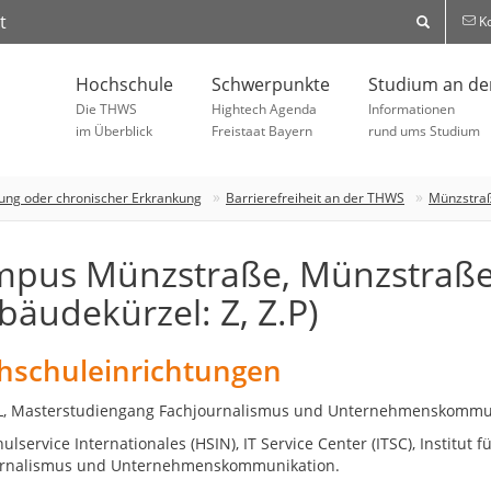
t
Ko
Hochschule
Schwerpunkte
Studium an d
Die THWS
Hightech Agenda
Informationen
im Überblick
Freistaat Bayern
rund ums Studium
ung oder chronischer Erkrankung
Barrierefreiheit an der THWS
Münzstra
pus Münzstraße, Münzstraße
bäudekürzel: Z, Z.P)
hschuleinrichtungen
AL, Masterstudiengang Fachjournalismus und Unternehmenskommun
lservice Internationales (HSIN), IT Service Center (ITSC), Institut
urnalismus und Unternehmenskommunikation.