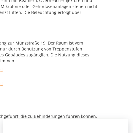
ten sind mit Beamern, Overhead-Projektoren und
t. Mikrofone oder Gehörlosenanlagen stehen nicht
enzt lüften. Die Beleuchtung erfolgt über
gang zur Münzstraße 19. Der Raum ist vom
g nur durch Benutzung von Treppenstufen
 des Gebäudes zugänglich. Die Nutzung dieses
timmen.
chgeführt, die zu Behinderungen führen können.