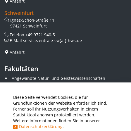
Anfahrt
Schweinfurt
Ignaz-Schön-Straße 11
97421 Schweinfurt
Telefon
+49 9721 940-5
E-Mail
servicezentrale-sw[at]thws.de
Anfahrt
Fakultäten
Angewandte Natur- und Geisteswissenschaften
Angewandte Sozialwissenschaften
Architektur und Bauingenieurwesen
Elektrotechnik
Diese Seite verwendet Cookies, die für
Gestaltung
Grundfunktionen der Website erforderlich sind.
Informatik und Wirtschaftsinformatik
Ferner soll Ihr Nutzungsverhalten in einem
Kunststofftechnik und Vermessung
Statistiktool anonym protokolliert werden.
Maschinenbau
Weitere Informationen finden Sie in unserer
Wirtschaftsingenieurwesen
Datenschutzerklärung
.
Wirtschaftswissenschaften