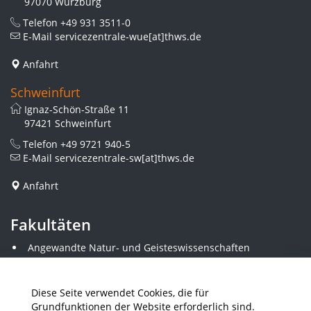
97070 Würzburg
Telefon
+49 931 3511-0
E-Mail
servicezentrale-wue[at]thws.de
Anfahrt
Schweinfurt
Ignaz-Schön-Straße 11
97421 Schweinfurt
Telefon
+49 9721 940-5
E-Mail
servicezentrale-sw[at]thws.de
Anfahrt
Fakultäten
Angewandte Natur- und Geisteswissenschaften
Angewandte Sozialwissenschaften
Architektur und Bauingenieurwesen
Elektrotechnik
Diese Seite verwendet Cookies, die für
Gestaltung
Grundfunktionen der Website erforderlich sind.