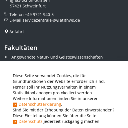
Ignaz-Schön-Straße 11
97421 Schweinfurt
Telefon
+49 9721 940-5
E-Mail
servicezentrale-sw[at]thws.de
Anfahrt
Fakultäten
Angewandte Natur- und Geisteswissenschaften
Angewandte Sozialwissenschaften
Architektur und Bauingenieurwesen
Elektrotechnik
Diese Seite verwendet Cookies, die für
Gestaltung
Grundfunktionen der Website erforderlich sind.
Informatik und Wirtschaftsinformatik
Ferner soll Ihr Nutzungsverhalten in einem
Kunststofftechnik und Vermessung
Statistiktool anonym protokolliert werden.
Maschinenbau
Weitere Informationen finden Sie in unserer
THWS Business School
Datenschutzerklärung
.
Wirtschaftsingenieurwesen
Sind Sie mit der Erhebung der Daten einverstanden?
Diese Einstellung können Sie über die Seite
Datenschutz
jederzeit rückgängig machen.
Presse
Stellenausschreibungen
Intranet
THWS Store