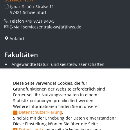
Ignaz-Schön-Straße 11
97421 Schweinfurt
Telefon
+49 9721 940-5
E-Mail
servicezentrale-sw[at]thws.de
Anfahrt
Fakultäten
Angewandte Natur- und Geisteswissenschaften
Angewandte Sozialwissenschaften
Architektur und Bauingenieurwesen
Elektrotechnik
Diese Seite verwendet Cookies, die für
Gestaltung
Grundfunktionen der Website erforderlich sind.
Informatik und Wirtschaftsinformatik
Ferner soll Ihr Nutzungsverhalten in einem
Kunststofftechnik und Vermessung
Statistiktool anonym protokolliert werden.
Maschinenbau
Weitere Informationen finden Sie in unserer
THWS Business School
Datenschutzerklärung
.
Wirtschaftsingenieurwesen
Sind Sie mit der Erhebung der Daten einverstanden?
Diese Einstellung können Sie über die Seite
Datenschutz
jederzeit rückgängig machen.