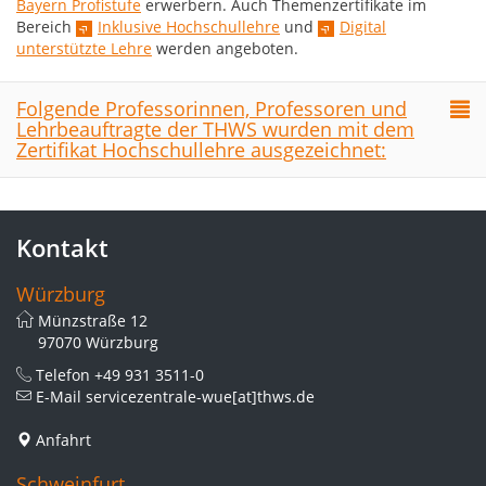
Bayern Profistufe
erwerbern. Auch Themenzertifikate im
Bereich
Inklusive Hochschullehre
und
Digital
unterstützte Lehre
werden angeboten.
Folgende Professorinnen, Professoren und
Lehrbeauftragte der THWS wurden mit dem
Zertifikat Hochschullehre ausgezeichnet:
Kontakt
Würzburg
Münzstraße 12
97070 Würzburg
Telefon
+49 931 3511-0
E-Mail
servicezentrale-wue[at]thws.de
Anfahrt
Schweinfurt