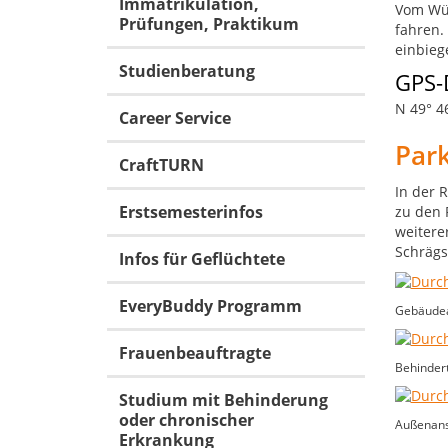
Immatrikulation,
Vom Wür
Prüfungen, Praktikum
fahren.
einbieg
Studienberatung
GPS-
N 49° 46
Career Service
Par
CraftTURN
In der 
Erstsemesterinfos
zu den P
weitere
Schrägs
Infos für Geflüchtete
EveryBuddy Programm
Gebäudean
Frauenbeauftragte
Behindert
Studium mit Behinderung
oder chronischer
Außenansi
Erkrankung