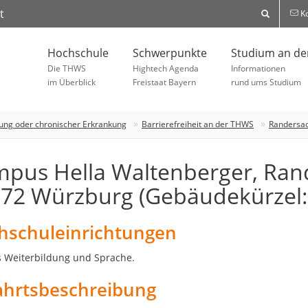
t
Ko
Hochschule
Schwerpunkte
Studium an d
Die THWS
Hightech Agenda
Informationen
im Überblick
Freistaat Bayern
rund ums Studium
ung oder chronischer Erkrankung
Barrierefreiheit an der THWS
Randersac
pus Hella Waltenberger, Rand
72 Würzburg (Gebäudekürzel:
hschuleinrichtungen
Weiterbildung und Sprache.
ahrtsbeschreibung