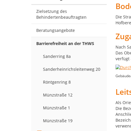
Bod
Zielsetzung des
Die Str
Behindertenbeauftragten
Hofberei
Beratungsangebote
Zug
Barrierefreiheit an der THWS
Nach Sa
Das Obe
Sanderring 8a
verfügt 
Sanderheinrichsleitenweg 20
Gebäudean
Röntgenring 8
Lei
Münzstraße 12
Als Ori
Münzstraße 1
Die Bez
Anschli
Bezeich
Münzstraße 19
verwen