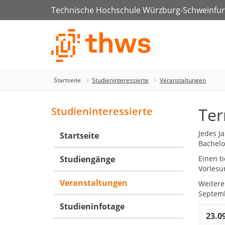
Technische Hochschule Würzburg-Schweinfur
Startseite
Studieninteressierte
Veranstaltungen
Ter
Studieninteressierte
Jedes J
Startseite
Bachelo
Studiengänge
Einen ti
Vorlesu
Veranstaltungen
Weitere
Septemb
Studieninfotage
23.0