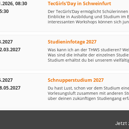
1.2026, 08:30
TecGirls'Day in Schweinfurt
5:30
Der TecGirls‘Day ermöglicht Schülerinnen 
Einblicke in Ausbildung und Studium im 
interessanten Workshops können sich ju
3.2027
Studieninfotage 2027
12.03.2027
Was kann ich an der THWS studieren? Wel
Was sind die Inhalte der einzelnen Stud
Studium erhältst du bei unserem vielfälti
5.2027
Schnupperstudium 2027
28.05.2027
Du hast Lust, schon vor dem Studium ein
Vorlesungsluft zusammen mit anderen St
über deinen zukünftigen Studiengang erfa
Jetzt 