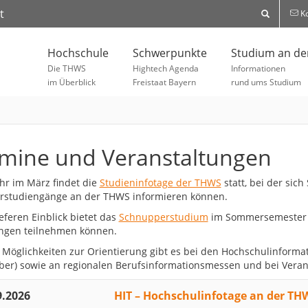
t
Ko
Hochschule
Schwerpunkte
Studium an d
Die THWS
Hightech Agenda
Informationen
im Überblick
Freistaat Bayern
rund ums Studium
mine und Veranstaltungen
ahr im März findet die
Studieninfotage der THWS
statt, bei der sich
rstudiengänge an der THWS informieren können.
eferen Einblick bietet das
Schnupperstudium
im Sommersemester um
ngen teilnehmen können.
 Möglichkeiten zur Orientierung gibt es bei den Hochschulinformat
er) sowie an regionalen Berufsinformationsmessen und bei Verans
9.2026
HIT – Hochschulinfotage an der TH