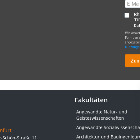
Ich
TH
Dat
Wir verwen
Formular a
angegeben
Nutzungs
Zum
Fakultäten
Angewandte Natur- und
Geisteswissenschaften
Angewandte Sozialwissenscha
nfurt
Architektur und Bauingenieu
z-Schön-Straße 11