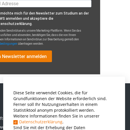
 möchte mich für den Newsletter zum Studium an der
WS anmelden und akzeptiere die
enschutzerklärung.
den Sendinblue als unsere Marketing-Plattform. Wenn Sie das
usfüllen und absenden, bestätigen Sie, dass die von Ihnen
en Informationen an Sendinblue zur Bearbeitung gemäß den
bedingungen
übertragen werden.
 Newsletter anmelden
Diese Seite verwendet Cookies, die für
Grundfunktionen der Website erforderlich sind.
Informatik und Wirtschaftsinformatik
Ferner soll Ihr Nutzungsverhalten in einem
Statistiktool anonym protokolliert werden.
Kunststofftechnik und Vermessung
Weitere Informationen finden Sie in unserer
ften
Maschinenbau
Datenschutzerklärung
.
rwesen
Sind Sie mit der Erhebung der Daten
THWS Business School