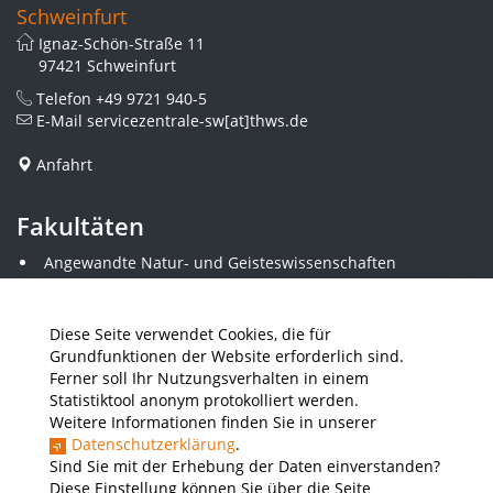
Schweinfurt
Ignaz-Schön-Straße 11
97421 Schweinfurt
Telefon
+49 9721 940-5
E-Mail
servicezentrale-sw[at]thws.de
Anfahrt
Fakultäten
Angewandte Natur- und Geisteswissenschaften
Angewandte Sozialwissenschaften
Architektur und Bauingenieurwesen
Elektrotechnik
Diese Seite verwendet Cookies, die für
Gestaltung
Grundfunktionen der Website erforderlich sind.
Informatik und Wirtschaftsinformatik
Ferner soll Ihr Nutzungsverhalten in einem
Kunststofftechnik und Vermessung
Statistiktool anonym protokolliert werden.
Maschinenbau
Weitere Informationen finden Sie in unserer
THWS Business School
Datenschutzerklärung
.
Wirtschaftsingenieurwesen
Sind Sie mit der Erhebung der Daten einverstanden?
Diese Einstellung können Sie über die Seite