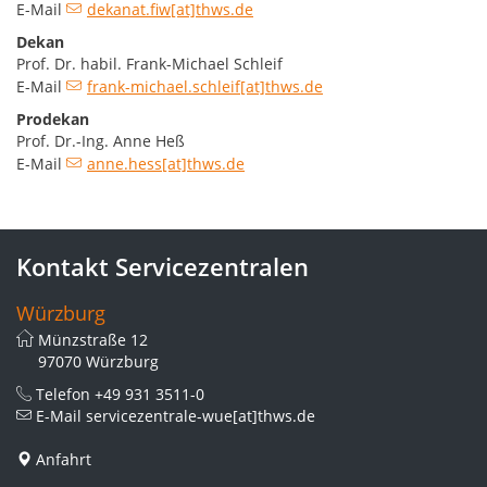
E-Mail
dekanat.fiw[at]thws.de
Dekan
Prof. Dr. habil. Frank-Michael Schleif
E-Mail
frank-michael.schleif[at]thws.de
Prodekan
Prof. Dr.-Ing. Anne Heß
E-Mail
anne.hess[at]thws.de
Kontakt Servicezentralen
Würzburg
Münzstraße 12
97070 Würzburg
Telefon
+49 931 3511-0
E-Mail
servicezentrale-wue[at]thws.de
Anfahrt