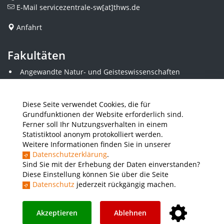
E-Mail
servicezentrale-sw[at]thws.de
Anfahrt
Fakultäten
Angewandte Natur- und Geisteswissenschaften
Angewandte Sozialwissenschaften
Architektur und Bauingenieurwesen
Elektrotechnik
Diese Seite verwendet Cookies, die für
Gestaltung
Grundfunktionen der Website erforderlich sind.
Informatik und Wirtschaftsinformatik
Ferner soll Ihr Nutzungsverhalten in einem
Kunststofftechnik und Vermessung
Statistiktool anonym protokolliert werden.
Maschinenbau
Weitere Informationen finden Sie in unserer
THWS Business School
Datenschutzerklärung
.
Wirtschaftsingenieurwesen
Sind Sie mit der Erhebung der Daten einverstanden?
Diese Einstellung können Sie über die Seite
Datenschutz
jederzeit rückgängig machen.
Presse
Stellenausschreibungen
Intranet
THWS Store
Instagram
YouTube
LinkedIn
Akzeptieren
Ablehnen