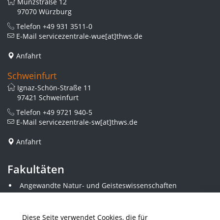
Münzstraße 12
97070 Würzburg
Telefon
+49 931 3511-0
E-Mail
servicezentrale-wue[at]thws.de
Anfahrt
Schweinfurt
Ignaz-Schön-Straße 11
97421 Schweinfurt
Telefon
+49 9721 940-5
E-Mail
servicezentrale-sw[at]thws.de
Anfahrt
Fakultäten
Angewandte Natur- und Geisteswissenschaften
Angewandte Sozialwissenschaften
Architektur und Bauingenieurwesen
Elektrotechnik
Diese Seite verwendet Cookies, die für