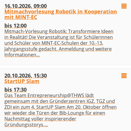
16.10.2026, 09:00
Mitmachvorlesung Robotik in Kooperation
mit MINT-EC
bis 12:00
Mitmach-Vorlesung Robotik: Transformiere Ideen
in Realität! Die Veranstaltung ist für Schülerinnen
und Schüler von MINT-EC-Schulen der 10.-13.
Jahrgangsstufe gedacht. Anmeldung und weitere
Informationen...
20.10.2026, 15:30
StartUP Slam
bis 17:30
Das Team Entrepreneurship@THWS lädt
gemeinsam mit den Gründerzentren IGZ, TGZ und
ZDI ein zum 4. StartUP Slam Am 20. Oktober öffnen
wir wieder die Türen der Bib-Lounge für einen
Nachmittag voller inspirierender
Gründungsstorys,...