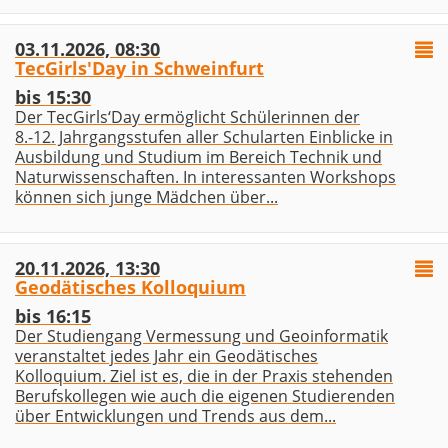
03.11.2026, 08:30
TecGirls'Day in Schweinfurt
bis 15:30
Der TecGirls‘Day ermöglicht Schülerinnen der
8.-12. Jahrgangsstufen aller Schularten Einblicke in
Ausbildung und Studium im Bereich Technik und
Naturwissenschaften. In interessanten Workshops
können sich junge Mädchen über...
20.11.2026, 13:30
Geodätisches Kolloquium
bis 16:15
Der Studiengang Vermessung und Geoinformatik
veranstaltet jedes Jahr ein Geodätisches
Kolloquium. Ziel ist es, die in der Praxis stehenden
Berufskollegen wie auch die eigenen Studierenden
über Entwicklungen und Trends aus dem...