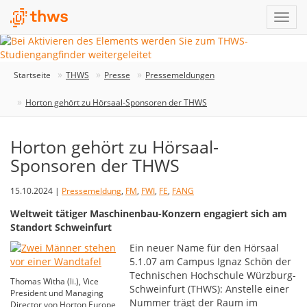
Startseite
THWS
Presse
Pressemeldungen
Horton gehört zu Hörsaal-Sponsoren der THWS
Horton gehört zu Hörsaal-
Sponsoren der THWS
15.10.2024 |
Pressemeldung
,
FM
,
FWI
,
FE
,
FANG
Weltweit tätiger Maschinenbau-Konzern engagiert sich am
Standort Schweinfurt
Ein neuer Name für den Hörsaal
5.1.07 am Campus Ignaz Schön der
Technischen Hochschule Würzburg-
Thomas Witha (li.), Vice
Schweinfurt (THWS): Anstelle einer
President und Managing
Nummer trägt der Raum im
Director von Horton Europe,