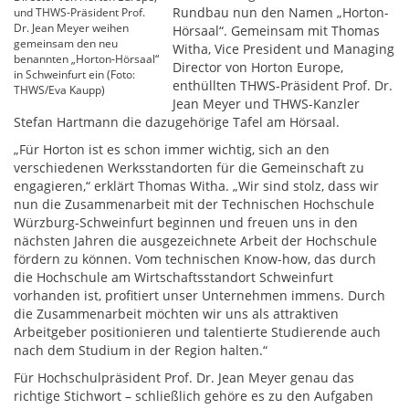
Rundbau nun den Namen „Horton-
und THWS-Präsident Prof.
Dr. Jean Meyer weihen
Hörsaal“. Gemeinsam mit Thomas
gemeinsam den neu
Witha, Vice President und Managing
benannten „Horton-Hörsaal“
Director von Horton Europe,
in Schweinfurt ein (Foto:
enthüllten THWS-Präsident Prof. Dr.
THWS/Eva Kaupp)
Jean Meyer und THWS-Kanzler
Stefan Hartmann die dazugehörige Tafel am Hörsaal.
„Für Horton ist es schon immer wichtig, sich an den
verschiedenen Werksstandorten für die Gemeinschaft zu
engagieren,“ erklärt Thomas Witha. „Wir sind stolz, dass wir
nun die Zusammenarbeit mit der Technischen Hochschule
Würzburg-Schweinfurt beginnen und freuen uns in den
nächsten Jahren die ausgezeichnete Arbeit der Hochschule
fördern zu können. Vom technischen Know-how, das durch
die Hochschule am Wirtschaftsstandort Schweinfurt
vorhanden ist, profitiert unser Unternehmen immens. Durch
die Zusammenarbeit möchten wir uns als attraktiven
Arbeitgeber positionieren und talentierte Studierende auch
nach dem Studium in der Region halten.“
Für Hochschulpräsident Prof. Dr. Jean Meyer genau das
richtige Stichwort – schließlich gehöre es zu den Aufgaben