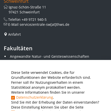
Schweinfurt
Ignaz-Schön-Straße 11
97421 Schweinfurt
Telefon
+49 9721 940-5
E-Mail
servicezentrale-sw[at]thws.de
Anfahrt
Fakultäten
Angewandte Natur- und Geisteswissenschaften
Angewandte Sozialwissenschaften
Architektur und Bauingenieurwesen
Elektrotechnik
Diese Seite verwendet Cookies, die für
Gestaltung
Grundfunktionen der Website erforderlich sind.
Informatik und Wirtschaftsinformatik
Ferner soll Ihr Nutzungsverhalten in einem
Kunststofftechnik und Vermessung
Statistiktool anonym protokolliert werden.
Maschinenbau
Weitere Informationen finden Sie in unserer
THWS Business School
Datenschutzerklärung
.
Wirtschaftsingenieurwesen
Sind Sie mit der Erhebung der Daten einverstanden?
Diese Einstellung können Sie über die Seite