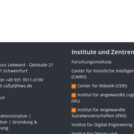
Institute und Zentre
Forschungsinstitute:
us Ledward - Gebäude 21
1 Schweinfurt
Center für Künstliche Intellige
(CAIRO)
fon
+49 931 3511-6190
il
caf[at]thws.de
Center für Robotik (CERI)
Institut für angewandte Logi
hrt
(IAL)
Institut für Angewandte
Sozialwissenschaften (IFAS)
dministration |
ation | Gründung &
Institut für Digital Engineering 
lung
Institut für Design und