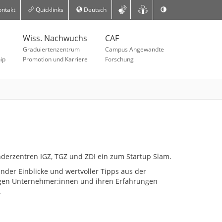
ntakt
Quicklinks
Deutsch
Wiss. Nachwuchs
CAF
Graduiertenzentrum
Campus Angewandte
ip
Promotion und Karriere
Forschung
erzentren IGZ, TGZ und ZDI ein zum Startup Slam.
nder Einblicke und wertvoller Tipps aus der
tigen Unternehmer:innen und ihren Erfahrungen
.