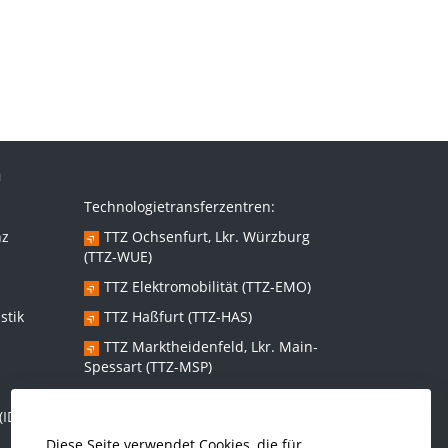
n
Technologietransferzentren:
nz
TTZ Ochsenfurt, Lkr. Würzburg
(TTZ-WUE)
TTZ Elektromobilität (TTZ-EMO)
stik
TTZ Haßfurt (TTZ-HAS)
TTZ Marktheidenfeld, Lkr. Main-
Spessart (TTZ-MSP)
TTZ Bad Kissingen (TTZ-KG)
(IDEE)
TTZ Kitzingen (TTZ-KT)
Diese Seite verwendet Cookies, die für