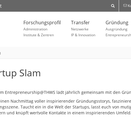
t
Ko
Forschungsprofil
Transfer
Gründung
Administration
Netzwerke
Ausgründung
Institute & Zentren
IP & Innovation
Entrepreneursh
m
rtup Slam
m Entrepreneurship@THWS lädt jährlich gemeinsam mit den Gründ
einen Nachmittag voller inspirierender Gründungsstorys, fasziniere
gsszene. Taucht ein in die Welt der Startups, lasst euch von mu
ern und knüpft wertvolle Kontakte in einem inspirierenden Umfeld